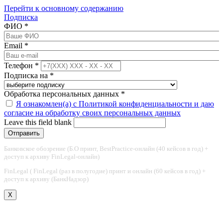
Перейти к основному содержанию
Подписка
ФИО
*
Email
*
Телефон
*
Подписка на
*
Обработка персональных данных
*
Я ознакомлен(а) с Политикой конфиденциальности и даю
согласие на обработку своих персональных данных
Leave this field blank
Банковское обозрение (Б.О принт, BestPractice-онлайн (40 кейсов в год) +
доступ к архиву FinLegal-онлайн)
FinLegal ( FinLegal (раз в полугодие) принт и онлайн (60 кейсов в год) +
доступ к архиву (БанкНадзор)
X