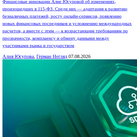
Финансовые инновации Алие Юсуповой об изменениях,
произошедших в 115-ФЗ. Среди них — адаптация к развитию
безналичных платежей, росту онлайн-сервисов, появлению
новых финансовых посредников и усложнению международных
расчетов, а вместе с этим — к возрастающим требованиям по
прозрачности, комплаенсу и обмену данными между
участниками рынка и государством
Алия Юсупова
,
Герман Негляд
07.08.2026