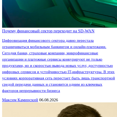
Почему финансовый сектор переходит на SD-WAN
Цифровизация финансового сектора давно перестала
ограничиваться мобильным банкингом и онлайн-платежами.
Сегодня банки, страховые компании, микрофинансовые
организации и платежные сервисы конкурируют не только
продуктами, но и скоростью вывода новых услуг, доступностью
цифровых сервисов и устойчивостью IT-инфраструктуры. В этих
условиях корпоративная сеть перестает быть лишь транспортной
средой передачи данных и становится одним из ключевых
факторов непрерывности бизнеса
Максим Каминский
06.08.2026