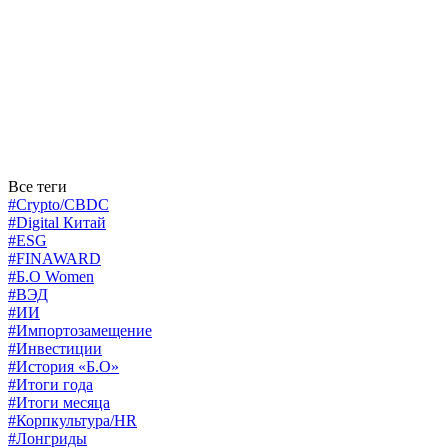
Все теги
#Crypto/CBDC
#Digital Китай
#ESG
#FINAWARD
#Б.О Women
#ВЭД
#ИИ
#Импортозамещение
#Инвестиции
#История «Б.О»
#Итоги года
#Итоги месяца
#Корпкультура/HR
#Лонгриды