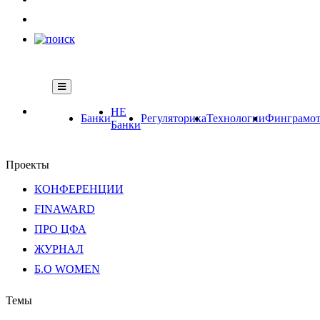
НЕ
Банки
Регуляторика
Технологии
Финграмот
Банки
Проекты
КОНФЕРЕНЦИИ
FINAWARD
ПРО ЦФА
ЖУРНАЛ
Б.О WOMEN
Темы