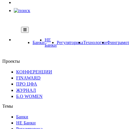
НЕ
Банки
Регуляторика
Технологии
Финграмот
Банки
Проекты
КОНФЕРЕНЦИИ
FINAWARD
ПРО ЦФА
ЖУРНАЛ
Б.О WOMEN
Темы
Банки
НЕ Банки
Регуляторика