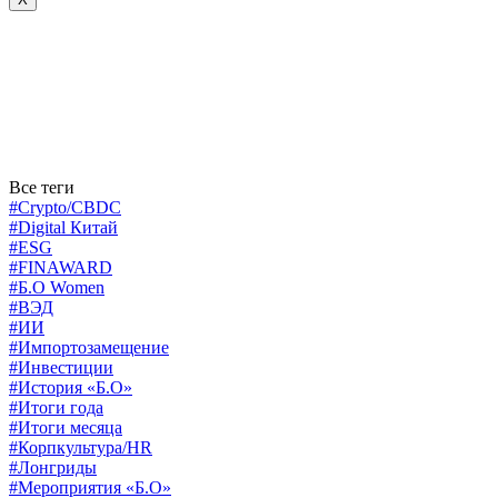
Все теги
#Crypto/CBDC
#Digital Китай
#ESG
#FINAWARD
#Б.О Women
#ВЭД
#ИИ
#Импортозамещение
#Инвестиции
#История «Б.О»
#Итоги года
#Итоги месяца
#Корпкультура/HR
#Лонгриды
#Мероприятия «Б.О»