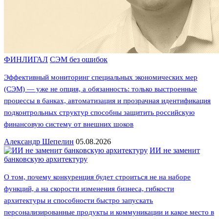
ФИНЛИГАЛ
СЭМ без ошибок
Эффективный мониторинг специальных экономических мер
(СЭМ) — уже не опция, а обязанность: только выстроенные
процессы в банках, автоматизация и прозрачная идентификация
подконтрольных структур способны защитить российскую
финансовую систему от внешних шоков
Александр Шепелин
05.08.2026
ИИ не заменит
банковскую архитектуру
О том, почему конкуренция будет строиться не на наборе
функций, а на скорости изменения бизнеса, гибкости
архитектуры и способности быстро запускать
персонализированные продукты и коммуникации и какое место в