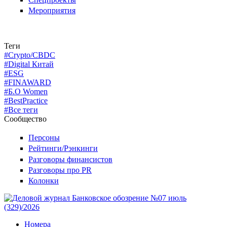
Мероприятия
Теги
#Crypto/CBDC
#Digital Китай
#ESG
#FINAWARD
#Б.О Women
#BestPractice
#Все теги
Сообщество
Персоны
Рейтинги/Рэнкинги
Разговоры финансистов
Разговоры про PR
Колонки
Номера