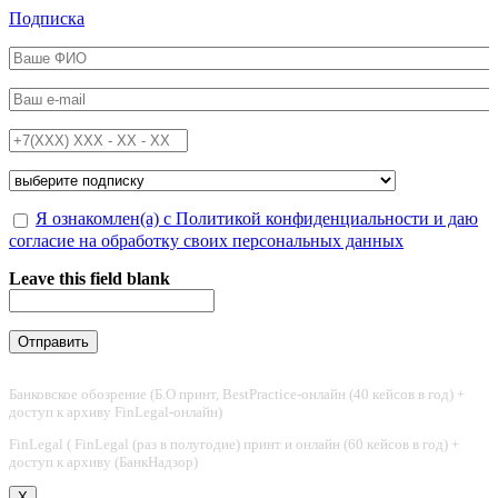
Перейти к основному содержанию
Подписка
ФИО
*
Email
*
Телефон
*
Подписка на
*
Обработка персональных данных
Я ознакомлен(а) с Политикой конфиденциальности и даю
*
согласие на обработку своих персональных данных
Leave this field blank
Банковское обозрение (Б.О принт, BestPractice-онлайн (40 кейсов в год) +
доступ к архиву FinLegal-онлайн)
FinLegal ( FinLegal (раз в полугодие) принт и онлайн (60 кейсов в год) +
доступ к архиву (БанкНадзор)
X