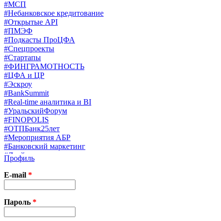
#МСП
#Небанковское кредитование
#Открытые API
#ПМЭФ
#Подкасты ПроЦФА
#Спецпроекты
#Стартапы
#ФИНГРАМОТНОСТЬ
#ЦФА и ЦР
#Эскроу
#BankSummit
#Real-time аналитика и BI
#УральскийФорум
#FINOPOLIS
#ОТПБанк25лет
#Мероприятия АБР
#Банковский маркетинг
#Драйверы страхования
Профиль
#Финконгресс ЦБ
#PB&WM
E-mail
*
#UX/CX
#Экосистемы
X
Пароль
*