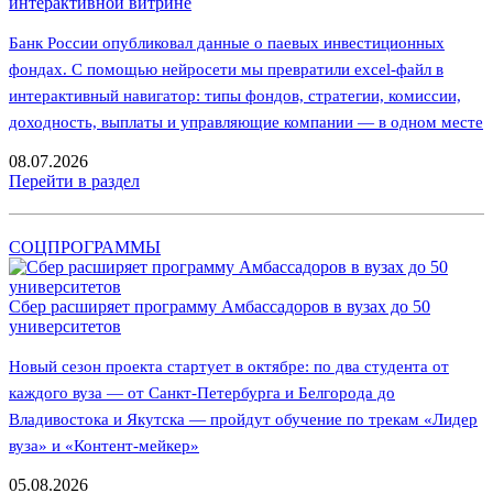
интерактивной витрине
Банк России опубликовал данные о паевых инвестиционных
фондах. С помощью нейросети мы превратили excel-файл в
интерактивный навигатор: типы фондов, стратегии, комиссии,
доходность, выплаты и управляющие компании — в одном месте
08.07.2026
Перейти в раздел
СОЦПРОГРАММЫ
Сбер расширяет программу Амбассадоров в вузах до 50
университетов
Новый сезон проекта стартует в октябре: по два студента от
каждого вуза — от Санкт-Петербурга и Белгорода до
Владивостока и Якутска — пройдут обучение по трекам «Лидер
вуза» и «Контент-мейкер»
05.08.2026