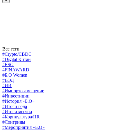
Все теги
#Crypto/CBDC
#Digital Китай
#ESG
#FINAWARD
#Б.О Women
#ВЭД
#ИИ
#Импортозамещение
#Инвестиции
#История «Б.О»
#Итоги года
#Итоги месяца
#Корпкультура/HR
#Лонгриды
#Мероприятия «Б.О»