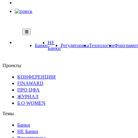
НЕ
Банки
Регуляторика
Технологии
Финграмот
Банки
Проекты
КОНФЕРЕНЦИИ
FINAWARD
ПРО ЦФА
ЖУРНАЛ
Б.О WOMEN
Темы
Банки
НЕ Банки
Регуляторика