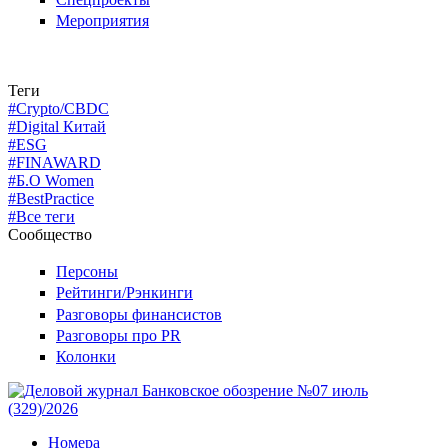
Мероприятия
Теги
#Crypto/CBDC
#Digital Китай
#ESG
#FINAWARD
#Б.О Women
#BestPractice
#Все теги
Сообщество
Персоны
Рейтинги/Рэнкинги
Разговоры финансистов
Разговоры про PR
Колонки
Номера