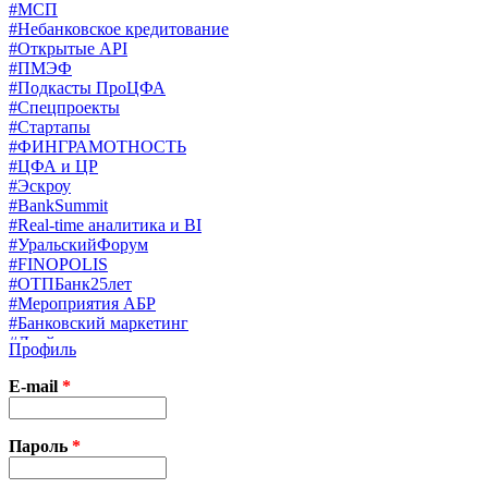
#МСП
#Небанковское кредитование
#Открытые API
#ПМЭФ
#Подкасты ПроЦФА
#Спецпроекты
#Стартапы
#ФИНГРАМОТНОСТЬ
#ЦФА и ЦР
#Эскроу
#BankSummit
#Real-time аналитика и BI
#УральскийФорум
#FINOPOLIS
#ОТПБанк25лет
#Мероприятия АБР
#Банковский маркетинг
#Драйверы страхования
Профиль
#Финконгресс ЦБ
#PB&WM
E-mail
*
#UX/CX
#Экосистемы
X
Пароль
*