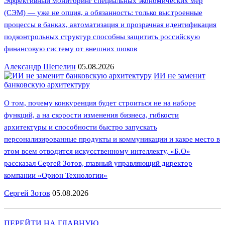
Эффективный мониторинг специальных экономических мер
(СЭМ) — уже не опция, а обязанность: только выстроенные
процессы в банках, автоматизация и прозрачная идентификация
подконтрольных структур способны защитить российскую
финансовую систему от внешних шоков
Александр Шепелин
05.08.2026
ИИ не заменит
банковскую архитектуру
О том, почему конкуренция будет строиться не на наборе
функций, а на скорости изменения бизнеса, гибкости
архитектуры и способности быстро запускать
персонализированные продукты и коммуникации и какое место в
этом всем отводится искусственному интеллекту, «Б.О»
рассказал Сергей Зотов, главный управляющий директор
компании «Орион Технологии»
Сергей Зотов
05.08.2026
ПЕРЕЙТИ НА ГЛАВНУЮ