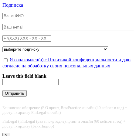
Перейти к основному содержанию
Подписка
ФИО
*
Email
*
Телефон
*
Подписка на
*
Обработка персональных данных
Я ознакомлен(а) с Политикой конфиденциальности и даю
*
согласие на обработку своих персональных данных
Leave this field blank
Банковское обозрение (Б.О принт, BestPractice-онлайн (40 кейсов в год) +
доступ к архиву FinLegal-онлайн)
FinLegal ( FinLegal (раз в полугодие) принт и онлайн (60 кейсов в год) +
доступ к архиву (БанкНадзор)
X