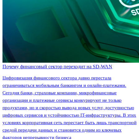
Почему финансовый сектор переходит на SD-WAN
Цифровизация финансового сектора давно перестала
ограничиваться мобильным банкингом и онлайн-платежами.
Сегодня банки, страховые компании, микрофинансовые
организации и платежные сервисы конкурируют не только
продуктами, но и скоростью вывода новых услуг, доступностью
цифровых сервисов и устойчивостью IT-инфраструктуры. В этих
условиях корпоративная сеть перестает быть лишь транспортной
средой передачи данных и становится одним из ключевых
факторов непрерывности бизнеса