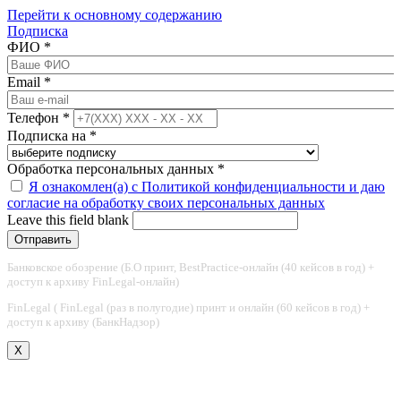
Перейти к основному содержанию
Подписка
ФИО
*
Email
*
Телефон
*
Подписка на
*
Обработка персональных данных
*
Я ознакомлен(а) с Политикой конфиденциальности и даю
согласие на обработку своих персональных данных
Leave this field blank
Банковское обозрение (Б.О принт, BestPractice-онлайн (40 кейсов в год) +
доступ к архиву FinLegal-онлайн)
FinLegal ( FinLegal (раз в полугодие) принт и онлайн (60 кейсов в год) +
доступ к архиву (БанкНадзор)
X