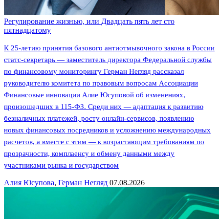
Регулирование жизнью, или Двадцать пять лет сто
пятнадцатому
К 25-летию принятия базового антиотмывочного закона в России
статс-секретарь — заместитель директора Федеральной службы
по финансовому мониторингу Герман Негляд рассказал
руководителю комитета по правовым вопросам Ассоциации
Финансовые инновации Алие Юсуповой об изменениях,
произошедших в 115-ФЗ. Среди них — адаптация к развитию
безналичных платежей, росту онлайн-сервисов, появлению
новых финансовых посредников и усложнению международных
расчетов, а вместе с этим — к возрастающим требованиям по
прозрачности, комплаенсу и обмену данными между
участниками рынка и государством
Алия Юсупова
,
Герман Негляд
07.08.2026