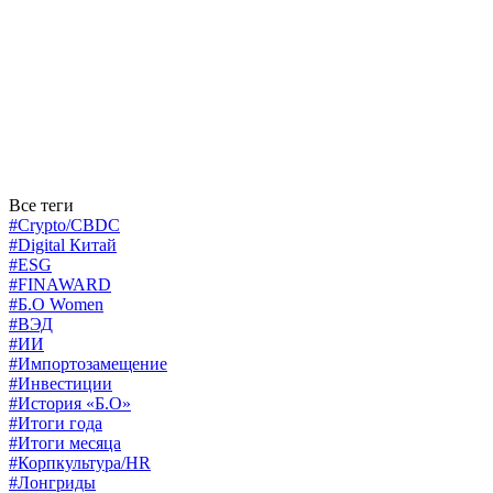
Все теги
#Crypto/CBDC
#Digital Китай
#ESG
#FINAWARD
#Б.О Women
#ВЭД
#ИИ
#Импортозамещение
#Инвестиции
#История «Б.О»
#Итоги года
#Итоги месяца
#Корпкультура/HR
#Лонгриды