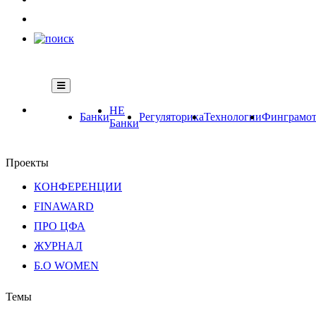
НЕ
Банки
Регуляторика
Технологии
Финграмот
Банки
Проекты
КОНФЕРЕНЦИИ
FINAWARD
ПРО ЦФА
ЖУРНАЛ
Б.О WOMEN
Темы