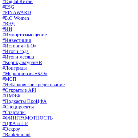
#Digital Китай
#ESG
#FINAWARD
#Б.О Women
#ВЭД
#ИИ
#Импортозамещение
#Инвестиции
#История «Б.О»
#Итоги года
#Итоги месяца
#Корпкультура/HR
#Лонгриды
#Мероприятия «Б.О»
#МСП
#Небанковское кредитование
#Открытые API
#ПМЭФ
#Подкасты ПроЦФА
#Спецпроекты
#Стартапы
#ФИНГРАМОТНОСТЬ
#ЦФА и ЦР
#Эскроу
#BankSummit