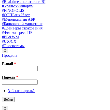
#Real-time аналитика и BI
#УральскийФорум
#FINOPOLIS
#ОТПБанк25лет
#Мероприятия АБР
#Банковский маркетинг
#Драйверы страхования
#Финконгресс ЦБ
#PB&WM
#UX/CX
#Экосистемы
X
Профиль
E-mail
*
Пароль
*
Забыли пароль?
X