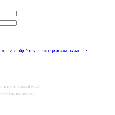
огласие на обработку своих персональных данных
туп к архиву FinLegal-онлайн)
туп к архиву (БанкНадзор)