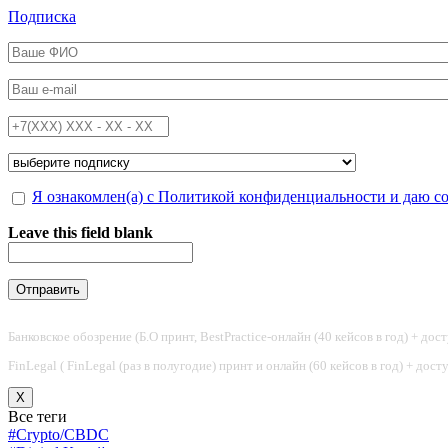
Перейти к основному содержанию
Подписка
ФИО
*
Email
*
Телефон
*
Подписка на
*
Обработка персональных данных
Я ознакомлен(а) с Политикой конфиденциальности и даю с
*
Leave this field blank
Банковское обозрение (Б.О принт, BestPractice-онлайн (40 кейсов в год) + дос
FinLegal ( FinLegal (раз в полугодие) принт и онлайн (60 кейсов в год) + дос
X
Все теги
#Crypto/CBDC