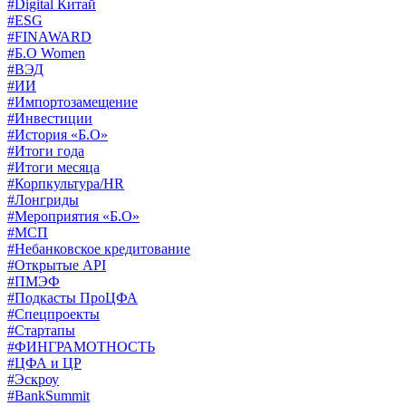
#Digital Китай
#ESG
#FINAWARD
#Б.О Women
#ВЭД
#ИИ
#Импортозамещение
#Инвестиции
#История «Б.О»
#Итоги года
#Итоги месяца
#Корпкультура/HR
#Лонгриды
#Мероприятия «Б.О»
#МСП
#Небанковское кредитование
#Открытые API
#ПМЭФ
#Подкасты ПроЦФА
#Спецпроекты
#Стартапы
#ФИНГРАМОТНОСТЬ
#ЦФА и ЦР
#Эскроу
#BankSummit