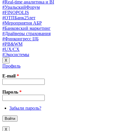
#Real-time аналитика и BI
#УральскийФорум
#FINOPOLIS
#ОТПБанк25лет
#Мероприятия АБР
#Банковский маркетинг
#Драйверы страхования
#Финконгресс ЦБ
#PB&WM
#UX/CX
#Экосистемы
X
Профиль
E-mail
*
Пароль
*
Забыли пароль?
X