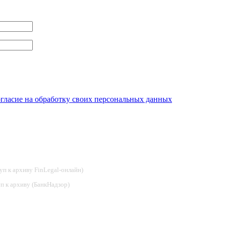
огласие на обработку своих персональных данных
туп к архиву FinLegal-онлайн)
туп к архиву (БанкНадзор)