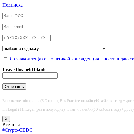
Перейти к основному содержанию
Подписка
ФИО
*
Email
*
Телефон
*
Подписка на
*
Обработка персональных данных
Я ознакомлен(а) с Политикой конфиденциальности и даю с
*
Leave this field blank
Банковское обозрение (Б.О принт, BestPractice-онлайн (40 кейсов в год) + дос
FinLegal ( FinLegal (раз в полугодие) принт и онлайн (60 кейсов в год) + дос
X
Все теги
#Crypto/CBDC