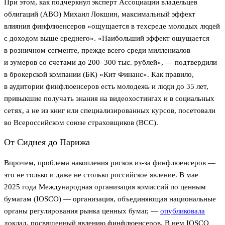
При этом, как подчеркнул эксперт Ассоциации владельцев
облигаций (АВО) Михаил Локшин, максимальный эффект
влияния финфлюенсеров «ощущается в техсреде молодых людей
с доходом выше среднего». «Наибольший эффект ощущается
в розничном сегменте, прежде всего среди миллениалов
и зумеров со счетами до 200–300 тыс. рублей», — подтвердили
в брокерской компании (БК) «Кит Финанс». Как правило,
в аудитории финфлюенсеров есть молодежь и люди до 35 лет,
привыкшие получать знания на видеохостингах и в социальных
сетях, а не из книг или специализированных курсов, посетовали
во Всероссийском союзе страховщиков (ВСС).
От Сиднея до Парижа
Впрочем, проблема накопления рисков из-за финфлюенсеров —
это не только и даже не столько российское явление. В мае
2025 года Международная организация комиссий по ценным
бумагам (IOSCO) — организация, объединяющая национальные
органы регулирования рынка ценных бумаг, —
опубликовала
доклад, посвященный явлению финфлюенсеров. В нем IOSCO