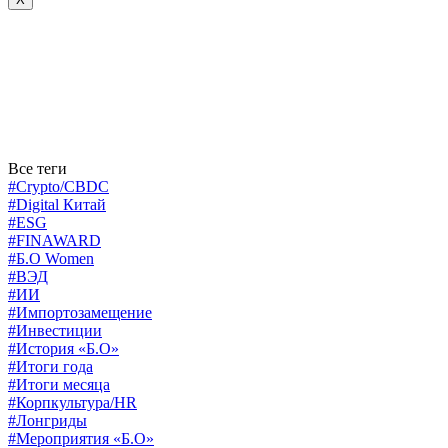
Все теги
#Crypto/CBDC
#Digital Китай
#ESG
#FINAWARD
#Б.О Women
#ВЭД
#ИИ
#Импортозамещение
#Инвестиции
#История «Б.О»
#Итоги года
#Итоги месяца
#Корпкультура/HR
#Лонгриды
#Мероприятия «Б.О»