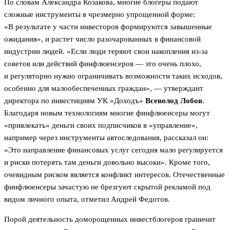
По словам Александра Козакова, многие блогеры подают
сложные инструменты в чрезмерно упрощенной форме:
«В результате у части инвесторов формируются завышенные
ожидания», и растет число разочарованных в финансовой
индустрии людей. «Если люди теряют свои накопления из-за
советов или действий финфлюенсеров — это очень плохо,
и регуляторно нужно ограничивать возможности таких исходов,
особенно для малообеспеченных граждан», — утверждант
директора по инвестициям УК «Доходъ»
Всеволод Лобов
.
Благодаря новым технологиям многие финфлюенсеры могут
«привлекать» деньги своих подписчиков в «управление»,
например через инструменты автоследования, рассказал он:
«Это направление финансовых услуг сегодня мало регулируется
и риски потерять там деньги довольно высоки». Кроме того,
очевидным риском является конфликт интересов. Отечественные
финфлюенсеры зачастую не брезгуют скрытой рекламой под
видом личного опыта, отметил Андрей Федотов.
Порой деятельность доморощенных инвестблогеров граничит