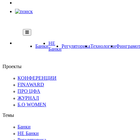
НЕ
Банки
Регуляторика
Технологии
Финграмот
Банки
Проекты
КОНФЕРЕНЦИИ
FINAWARD
ПРО ЦФА
ЖУРНАЛ
Б.О WOMEN
Темы
Банки
НЕ Банки
Регуляторика