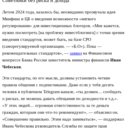
Советники без риска и дохода
Летом 2024 года, казалось бы, неожиданно прозвучала идея
Минфина и ЦБ о введении возможности «мягкого
регулирования» для инвестиционных блогеров. «Мне кажется,
нужно посмотреть [на проблему инвестблогинга] с точки зрения
введения стандартов, может быть, на базе СРО
(саморегулируемой организации. — «Б.О»). Пока —
рекомендательных стандартов», —
заявил
на Финансовом
конгрессе Банка России заместитель министра финансов
Иван
Чебесков
.
Эти стандарты, по его мысли, должны установить четкие
правила общения с подписчиками. Даже если у тебя десять
человек в публичном Telegram-канале, «ты должен… сообщать
о рисках, не можешь давать обещания по доходности и т.д.».
«У этих людей… огромная ответственность за те деньги
граждан, которым они что-то рекомендуют», — объяснил он.
«Совершенно правильно. Этим надо заниматься», — поддержал
Ивана Чебескова руководитель Службы по защите прав