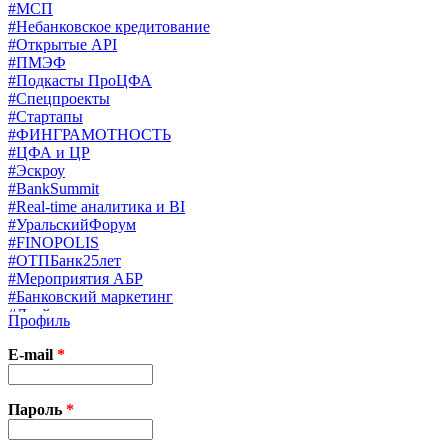
#МСП
#Небанковское кредитование
#Открытые API
#ПМЭФ
#Подкасты ПроЦФА
#Спецпроекты
#Стартапы
#ФИНГРАМОТНОСТЬ
#ЦФА и ЦР
#Эскроу
#BankSummit
#Real-time аналитика и BI
#УральскийФорум
#FINOPOLIS
#ОТПБанк25лет
#Мероприятия АБР
#Банковский маркетинг
#Драйверы страхования
Профиль
#Финконгресс ЦБ
#PB&WM
E-mail
*
#UX/CX
#Экосистемы
X
Пароль
*