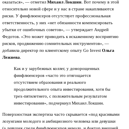
оказаться», — отметил
Михаил Локшин
. Вот почему в этой
относительно новой сфере и у нас в стране накапливаются
риски. У финфлюенсеров отсутствует профессиональная
ответственность, у них «нет обязанности компенсировать
убытки от ошибочных советов», — утверждает Андрей
Федотов. «Это может приводить к искаженному восприятию
рисков, продвижению сомнительных инструментов», —
добавила директор по клиентскому опыту Go Invest
Ольга
Лежнева
.
Как и у зарубежных коллег, у доморощенных
финфлюенсеров «часто это отягощается
отсутствием образования и реального
продолжительного опыта инвестирования, хотя бы
трех-пятилетнего, с положительным результатом
инвестирования», подчеркнул Михаил Локшин.
Поверхностная экспертиза часто скрывается «под красивыми
лозунгами молодого и амбициозного человека или девушки
(а девушек среди финфлюенсеров немало, и фактор внешней