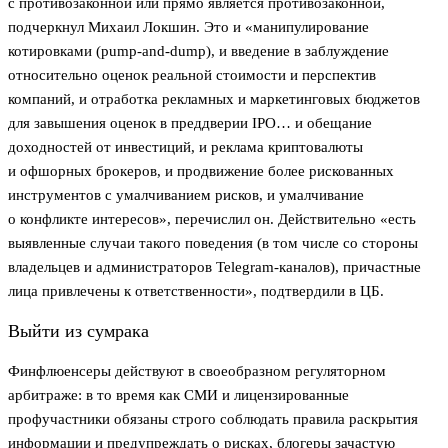
с противозаконной или прямо является противозаконной,
подчеркнул Михаил Локшин. Это и «манипулирование
котировками (pump-and-dump), и введение в заблуждение
относительно оценок реальной стоимости и перспектив
компаний, и отработка рекламных и маркетинговых бюджетов
для завышения оценок в преддверии IPO… и обещание
доходностей от инвестиций, и реклама криптовалюты
и офшорных брокеров, и продвижение более рискованных
инструментов с умалчиванием рисков, и умалчивание
о конфликте интересов», перечислил он. Действительно «есть
выявленные случаи такого поведения (в том числе со стороны
владельцев и администраторов Telegram-каналов), причастные
лица привлечены к ответственности», подтвердили в ЦБ.
Выйти из сумрака
Финфлюенсеры действуют в своеобразном регуляторном
арбитраже: в то время как СМИ и лицензированные
профучастники обязаны строго соблюдать правила раскрытия
информации и предупреждать о рисках, блогеры зачастую