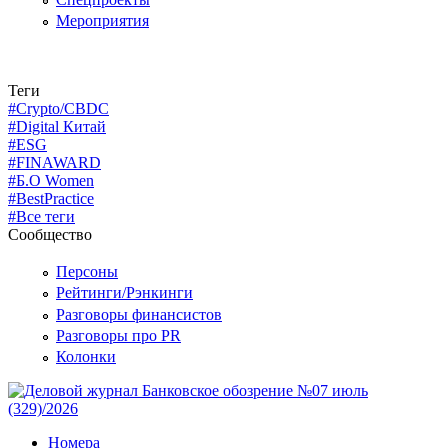
Мероприятия
Теги
#Crypto/CBDC
#Digital Китай
#ESG
#FINAWARD
#Б.О Women
#BestPractice
#Все теги
Сообщество
Персоны
Рейтинги/Рэнкинги
Разговоры финансистов
Разговоры про PR
Колонки
Номера