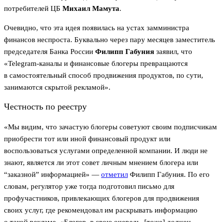
потребителей ЦБ
Михаил Мамута
.
Очевидно, что эта идея появилась на устах замминистра
финансов неспроста. Буквально через пару месяцев заместитель
председателя Банка России
Филипп Габуния
заявил, что
«Telegram-каналы и финансовые блогеры превращаются
в самостоятельный способ продвижения продуктов, по сути,
занимаются скрытой рекламой».
Честность по реестру
«Мы видим, что зачастую блогеры советуют своим подписчикам
приобрести тот или иной финансовый продукт или
воспользоваться услугами определенной компании. И люди не
знают, является ли этот совет личным мнением блогера или
“заказной” информацией» —
отметил
Филипп Габуния. По его
словам, регулятор уже тогда подготовил письмо для
профучастников, привлекающих блогеров для продвижения
своих услуг, где рекомендовал им раскрывать информацию
о такой рекламе. «Блогер, в свою очередь, [тоже] должен