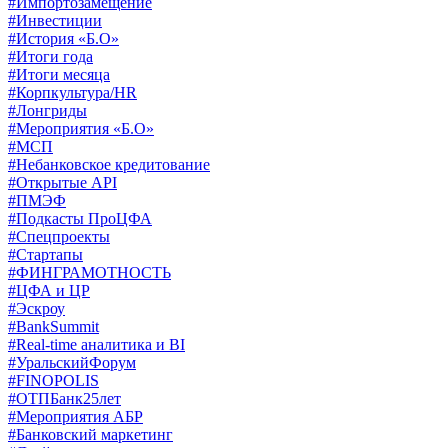
#Импортозамещение
#Инвестиции
#История «Б.О»
#Итоги года
#Итоги месяца
#Корпкультура/HR
#Лонгриды
#Мероприятия «Б.О»
#МСП
#Небанковское кредитование
#Открытые API
#ПМЭФ
#Подкасты ПроЦФА
#Спецпроекты
#Стартапы
#ФИНГРАМОТНОСТЬ
#ЦФА и ЦР
#Эскроу
#BankSummit
#Real-time аналитика и BI
#УральскийФорум
#FINOPOLIS
#ОТПБанк25лет
#Мероприятия АБР
#Банковский маркетинг