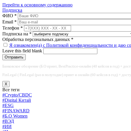
Перейти к основному содержанию
Подписка
ФИО
*
Email
*
Телефон
*
Подписка на
*
Обработка персональных данных
*
Я ознакомлен(а) с Политикой конфиденциальности и даю с
Leave this field blank
Банковское обозрение (Б.О принт, BestPractice-онлайн (40 кейсов в год) + дос
FinLegal ( FinLegal (раз в полугодие) принт и онлайн (60 кейсов в год) + дос
X
Все теги
#Crypto/CBDC
#Digital Китай
#ESG
#FINAWARD
#Б.О Women
#ВЭД
#ИИ