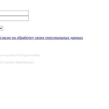
огласие на обработку своих персональных данных
туп к архиву FinLegal-онлайн)
туп к архиву (БанкНадзор)