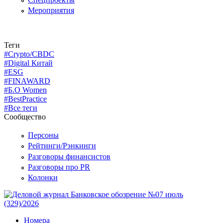
Мероприятия
Теги
#Crypto/CBDC
#Digital Китай
#ESG
#FINAWARD
#Б.О Women
#BestPractice
#Все теги
Сообщество
Персоны
Рейтинги/Рэнкинги
Разговоры финансистов
Разговоры про PR
Колонки
Номера