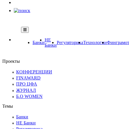
НЕ
Банки
Регуляторика
Технологии
Финграмот
Банки
Проекты
КОНФЕРЕНЦИИ
FINAWARD
ПРО ЦФА
ЖУРНАЛ
Б.О WOMEN
Темы
Банки
НЕ Банки
Регуляторика