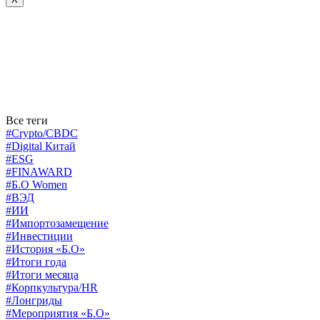
Все теги
#Crypto/CBDC
#Digital Китай
#ESG
#FINAWARD
#Б.О Women
#ВЭД
#ИИ
#Импортозамещение
#Инвестиции
#История «Б.О»
#Итоги года
#Итоги месяца
#Корпкультура/HR
#Лонгриды
#Мероприятия «Б.О»