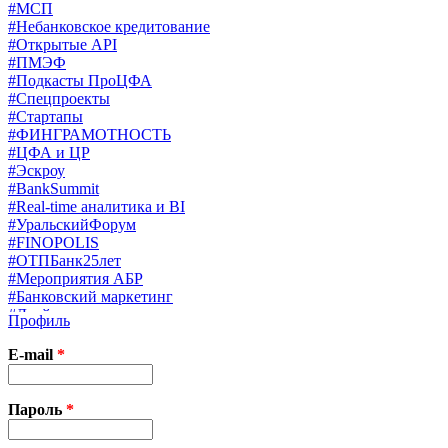
#МСП
#Небанковское кредитование
#Открытые API
#ПМЭФ
#Подкасты ПроЦФА
#Спецпроекты
#Стартапы
#ФИНГРАМОТНОСТЬ
#ЦФА и ЦР
#Эскроу
#BankSummit
#Real-time аналитика и BI
#УральскийФорум
#FINOPOLIS
#ОТПБанк25лет
#Мероприятия АБР
#Банковский маркетинг
#Драйверы страхования
Профиль
#Финконгресс ЦБ
#PB&WM
E-mail
*
#UX/CX
#Экосистемы
X
Пароль
*