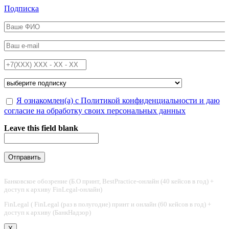
Перейти к основному содержанию
Подписка
ФИО
*
Email
*
Телефон
*
Подписка на
*
Обработка персональных данных
Я ознакомлен(а) с Политикой конфиденциальности и даю
*
согласие на обработку своих персональных данных
Leave this field blank
Банковское обозрение (Б.О принт, BestPractice-онлайн (40 кейсов в год) +
доступ к архиву FinLegal-онлайн)
FinLegal ( FinLegal (раз в полугодие) принт и онлайн (60 кейсов в год) +
доступ к архиву (БанкНадзор)
X