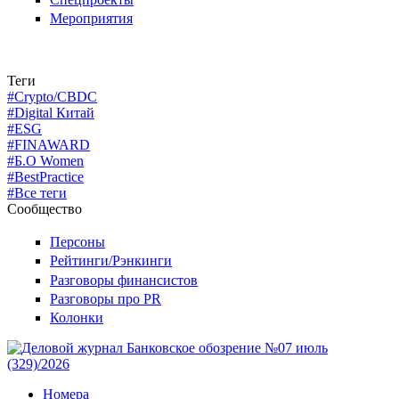
Мероприятия
Теги
#Crypto/CBDC
#Digital Китай
#ESG
#FINAWARD
#Б.О Women
#BestPractice
#Все теги
Сообщество
Персоны
Рейтинги/Рэнкинги
Разговоры финансистов
Разговоры про PR
Колонки
Номера