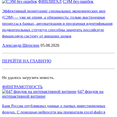
ФИНЛИГАЛ
СЭМ без ошибок
Эффективный мониторинг специальных экономических мер
(СЭМ) — уже не опция, а обязанность: только выстроенные
процессы в банках, автоматизация и прозрачная идентификация
подконтрольных структур способны защитить российскую
финансовую систему от внешних шоков
Александр Шепелин
05.08.2026
ПЕРЕЙТИ НА ГЛАВНУЮ
Не удалось загрузить новость.
ФИНГРАМОТНОСТЬ
647 фондов на
интерактивной витрине
Банк России опубликовал данные о паевых инвестиционных
фондах. С помощью нейросети мы превратили excel-файл в