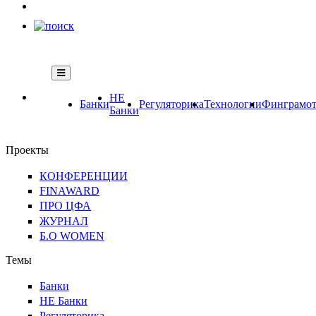
НЕ
Банки
Регуляторика
Технологии
Финграмот
Банки
Проекты
КОНФЕРЕНЦИИ
FINAWARD
ПРО ЦФА
ЖУРНАЛ
Б.О WOMEN
Темы
Банки
НЕ Банки
Регуляторика