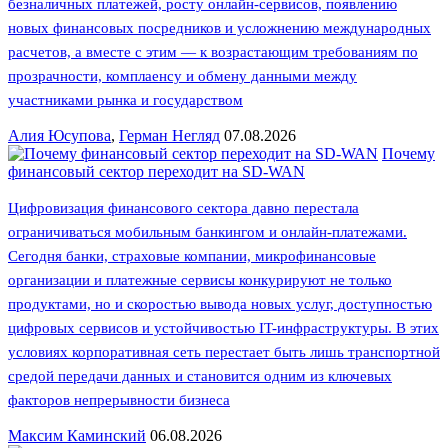
безналичных платежей, росту онлайн-сервисов, появлению
новых финансовых посредников и усложнению международных
расчетов, а вместе с этим — к возрастающим требованиям по
прозрачности, комплаенсу и обмену данными между
участниками рынка и государством
Алия Юсупова
,
Герман Негляд
07.08.2026
Почему
финансовый сектор переходит на SD-WAN
Цифровизация финансового сектора давно перестала
ограничиваться мобильным банкингом и онлайн-платежами.
Сегодня банки, страховые компании, микрофинансовые
организации и платежные сервисы конкурируют не только
продуктами, но и скоростью вывода новых услуг, доступностью
цифровых сервисов и устойчивостью IT-инфраструктуры. В этих
условиях корпоративная сеть перестает быть лишь транспортной
средой передачи данных и становится одним из ключевых
факторов непрерывности бизнеса
Максим Каминский
06.08.2026