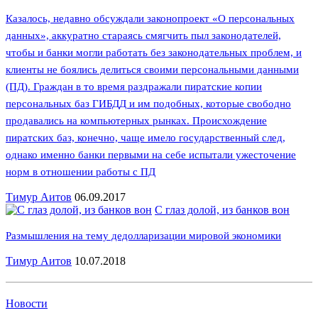
Казалось, недавно обсуждали законопроект «О персональных
данных», аккуратно стараясь смягчить пыл законодателей,
чтобы и банки могли работать без законодательных проблем, и
клиенты не боялись делиться своими персональными данными
(ПД). Граждан в то время раздражали пиратские копии
персональных баз ГИБДД и им подобных, которые свободно
продавались на компьютерных рынках. Происхождение
пиратских баз, конечно, чаще имело государственный след,
однако именно банки первыми на себе испытали ужесточение
норм в отношении работы с ПД
Тимур Аитов
06.09.2017
С глаз долой, из банков вон
Размышления на тему дедолларизации мировой экономики
Тимур Аитов
10.07.2018
Новости