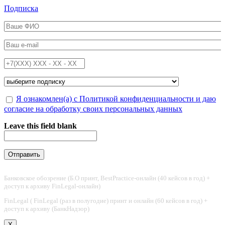
Перейти к основному содержанию
Подписка
ФИО
*
Email
*
Телефон
*
Подписка на
*
Обработка персональных данных
Я ознакомлен(а) с Политикой конфиденциальности и даю
*
согласие на обработку своих персональных данных
Leave this field blank
Банковское обозрение (Б.О принт, BestPractice-онлайн (40 кейсов в год) +
доступ к архиву FinLegal-онлайн)
FinLegal ( FinLegal (раз в полугодие) принт и онлайн (60 кейсов в год) +
доступ к архиву (БанкНадзор)
X