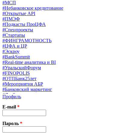
#МСП
#Небанковское кредитование
#Открытые API
#ПМЭФ
#Подкасты ПроЦФА
#Спецпроекты
#Стартапы
#ФИНГРАМОТНОСТЬ
#ЦФА и ЦР
#Эскроу
#BankSummit
#Real-time аналитика и BI
#УральскийФорум
#FINOPOLIS
#ОТПБанк25лет
#Мероприятия АБР
#Банковский маркетинг
#Драйверы страхования
Профиль
#Финконгресс ЦБ
#PB&WM
E-mail
*
#UX/CX
#Экосистемы
X
Пароль
*