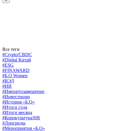
Все теги
#Crypto/CBDC
#Digital Китай
#ESG
#FINAWARD
#Б.О Women
#ВЭД
#ИИ
#Импортозамещение
#Инвестиции
#История «Б.О»
#Итоги года
#Итоги месяца
#Корпкультура/HR
#Лонгриды
#Мероприятия «Б.О»