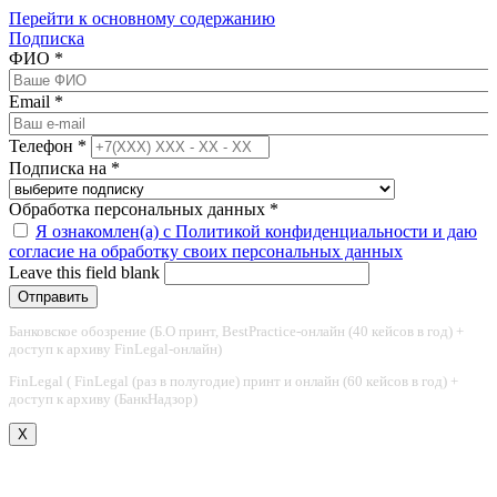
Перейти к основному содержанию
Подписка
ФИО
*
Email
*
Телефон
*
Подписка на
*
Обработка персональных данных
*
Я ознакомлен(а) с Политикой конфиденциальности и даю
согласие на обработку своих персональных данных
Leave this field blank
Банковское обозрение (Б.О принт, BestPractice-онлайн (40 кейсов в год) +
доступ к архиву FinLegal-онлайн)
FinLegal ( FinLegal (раз в полугодие) принт и онлайн (60 кейсов в год) +
доступ к архиву (БанкНадзор)
X