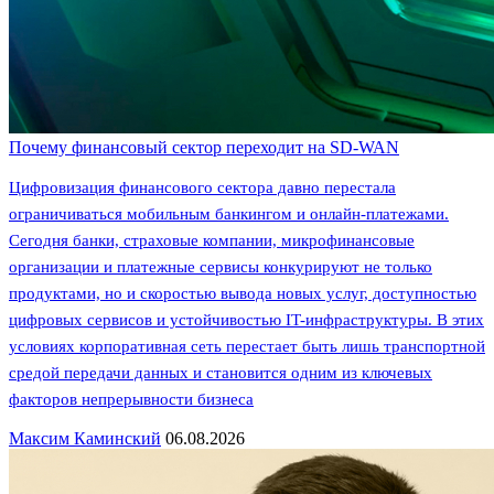
Почему финансовый сектор переходит на SD-WAN
Цифровизация финансового сектора давно перестала
ограничиваться мобильным банкингом и онлайн-платежами.
Сегодня банки, страховые компании, микрофинансовые
организации и платежные сервисы конкурируют не только
продуктами, но и скоростью вывода новых услуг, доступностью
цифровых сервисов и устойчивостью IT-инфраструктуры. В этих
условиях корпоративная сеть перестает быть лишь транспортной
средой передачи данных и становится одним из ключевых
факторов непрерывности бизнеса
Максим Каминский
06.08.2026