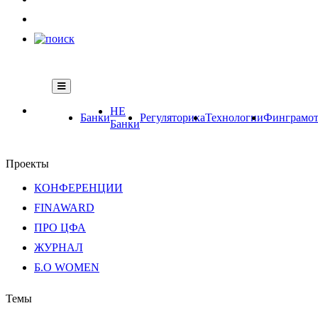
НЕ
Банки
Регуляторика
Технологии
Финграмот
Банки
Проекты
КОНФЕРЕНЦИИ
FINAWARD
ПРО ЦФА
ЖУРНАЛ
Б.О WOMEN
Темы