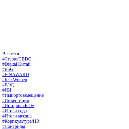
Все теги
#Crypto/CBDC
#Digital Китай
#ESG
#FINAWARD
#Б.О Women
#ВЭД
#ИИ
#Импортозамещение
#Инвестиции
#История «Б.О»
#Итоги года
#Итоги месяца
#Корпкультура/HR
#Лонгриды