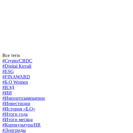
Все теги
#Crypto/CBDC
#Digital Китай
#ESG
#FINAWARD
#Б.О Women
#ВЭД
#ИИ
#Импортозамещение
#Инвестиции
#История «Б.О»
#Итоги года
#Итоги месяца
#Корпкультура/HR
#Лонгриды