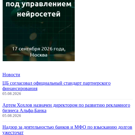
Новости
ЦБ согласовал официальный стандарт партнерского
финансирования
05.08.2026
Артем Хохлов назначен директором по развитию рекламного
бизнеса Альфа-Банка
05.08.2026
Надзор за деятельностью банков и МФО по взысканию долгов
ужесточат