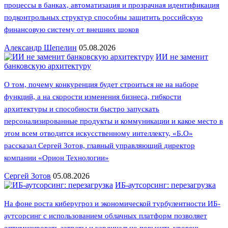
процессы в банках, автоматизация и прозрачная идентификация
подконтрольных структур способны защитить российскую
финансовую систему от внешних шоков
Александр Шепелин
05.08.2026
ИИ не заменит
банковскую архитектуру
О том, почему конкуренция будет строиться не на наборе
функций, а на скорости изменения бизнеса, гибкости
архитектуры и способности быстро запускать
персонализированные продукты и коммуникации и какое место в
этом всем отводится искусственному интеллекту, «Б.О»
рассказал Сергей Зотов, главный управляющий директор
компании «Орион Технологии»
Сергей Зотов
05.08.2026
ИБ-аутсорсинг: перезагрузка
На фоне роста киберугроз и экономической турбулентности ИБ-
аутсорсинг с использованием облачных платформ позволяет
оптимизировать затраты и кардинально повысить уровень