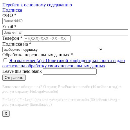
Перейти к основному содержанию
Подписка
ФИО
*
Email
*
Телефон
*
Подписка на
*
Обработка персональных данных
*
Я ознакомлен(а) с Политикой конфиденциальности и даю
согласие на обработку своих персональных данных
Leave this field blank
Банковское обозрение (Б.О принт, BestPractice-онлайн (40 кейсов в год) +
доступ к архиву FinLegal-онлайн)
FinLegal ( FinLegal (раз в полугодие) принт и онлайн (60 кейсов в год) +
доступ к архиву (БанкНадзор)
X