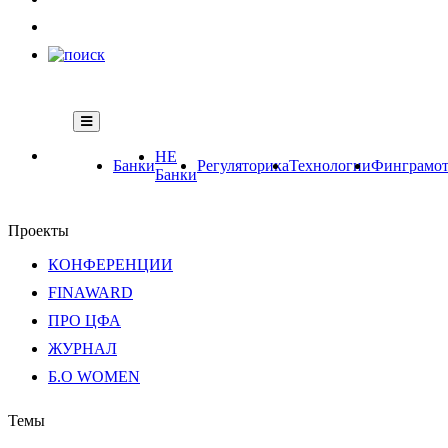
НЕ
Банки
Регуляторика
Технологии
Финграмот
Банки
Проекты
КОНФЕРЕНЦИИ
FINAWARD
ПРО ЦФА
ЖУРНАЛ
Б.О WOMEN
Темы