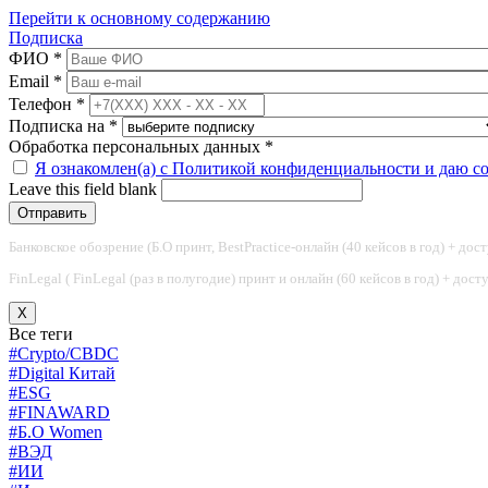
Перейти к основному содержанию
Подписка
ФИО
*
Email
*
Телефон
*
Подписка на
*
Обработка персональных данных
*
Я ознакомлен(а) с Политикой конфиденциальности и даю с
Leave this field blank
Банковское обозрение (Б.О принт, BestPractice-онлайн (40 кейсов в год) + дос
FinLegal ( FinLegal (раз в полугодие) принт и онлайн (60 кейсов в год) + дос
X
Все теги
#Crypto/CBDC
#Digital Китай
#ESG
#FINAWARD
#Б.О Women
#ВЭД
#ИИ