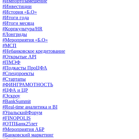
#Импортозамещение
#Инвестиции
#История «Б.О»
#Итоги года
#Итоги месяца
#Корпкультура/HR
#Лонгриды
#Мероприятия «Б.О»
#МСП
#Небанковское кредитование
#Открытые API
#ПМЭФ
#Подкасты ПроЦФА
#Спецпроекты
#Стартапы
#ФИНГРАМОТНОСТЬ
#ЦФА и ЦР
#Эскроу
#BankSummit
#Real-time аналитика и BI
#УральскийФорум
#FINOPOLIS
#ОТПБанк25лет
#Мероприятия АБР
#Банковский маркетинг