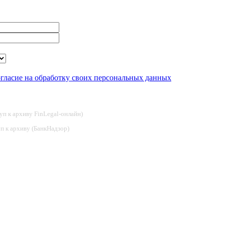
огласие на обработку своих персональных данных
туп к архиву FinLegal-онлайн)
туп к архиву (БанкНадзор)