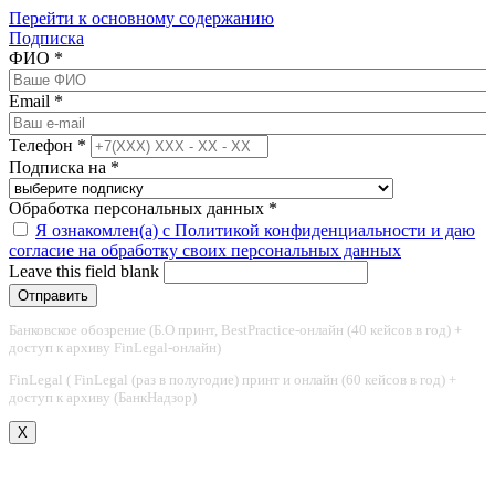
Перейти к основному содержанию
Подписка
ФИО
*
Email
*
Телефон
*
Подписка на
*
Обработка персональных данных
*
Я ознакомлен(а) с Политикой конфиденциальности и даю
согласие на обработку своих персональных данных
Leave this field blank
Банковское обозрение (Б.О принт, BestPractice-онлайн (40 кейсов в год) +
доступ к архиву FinLegal-онлайн)
FinLegal ( FinLegal (раз в полугодие) принт и онлайн (60 кейсов в год) +
доступ к архиву (БанкНадзор)
X