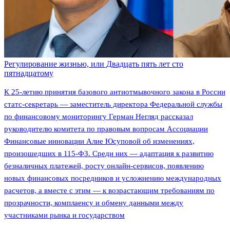
Регулирование жизнью, или Двадцать пять лет сто
пятнадцатому
К 25-летию принятия базового антиотмывочного закона в России
статс-секретарь — заместитель директора Федеральной службы
по финансовому мониторингу Герман Негляд рассказал
руководителю комитета по правовым вопросам Ассоциации
Финансовые инновации Алие Юсуповой об изменениях,
произошедших в 115-ФЗ. Среди них — адаптация к развитию
безналичных платежей, росту онлайн-сервисов, появлению
новых финансовых посредников и усложнению международных
расчетов, а вместе с этим — к возрастающим требованиям по
прозрачности, комплаенсу и обмену данными между
участниками рынка и государством