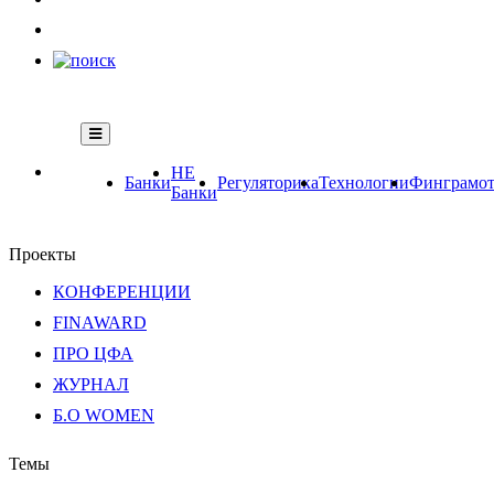
НЕ
Банки
Регуляторика
Технологии
Финграмот
Банки
Проекты
КОНФЕРЕНЦИИ
FINAWARD
ПРО ЦФА
ЖУРНАЛ
Б.О WOMEN
Темы