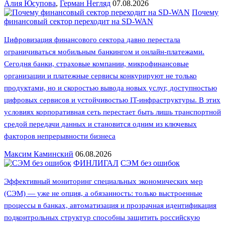
Алия Юсупова
,
Герман Негляд
07.08.2026
Почему
финансовый сектор переходит на SD-WAN
Цифровизация финансового сектора давно перестала
ограничиваться мобильным банкингом и онлайн-платежами.
Сегодня банки, страховые компании, микрофинансовые
организации и платежные сервисы конкурируют не только
продуктами, но и скоростью вывода новых услуг, доступностью
цифровых сервисов и устойчивостью IT-инфраструктуры. В этих
условиях корпоративная сеть перестает быть лишь транспортной
средой передачи данных и становится одним из ключевых
факторов непрерывности бизнеса
Максим Каминский
06.08.2026
ФИНЛИГАЛ
СЭМ без ошибок
Эффективный мониторинг специальных экономических мер
(СЭМ) — уже не опция, а обязанность: только выстроенные
процессы в банках, автоматизация и прозрачная идентификация
подконтрольных структур способны защитить российскую