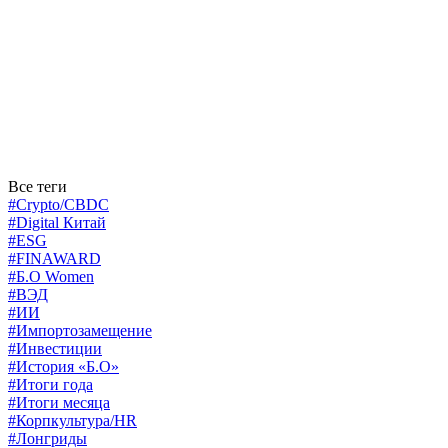
Все теги
#Crypto/CBDC
#Digital Китай
#ESG
#FINAWARD
#Б.О Women
#ВЭД
#ИИ
#Импортозамещение
#Инвестиции
#История «Б.О»
#Итоги года
#Итоги месяца
#Корпкультура/HR
#Лонгриды