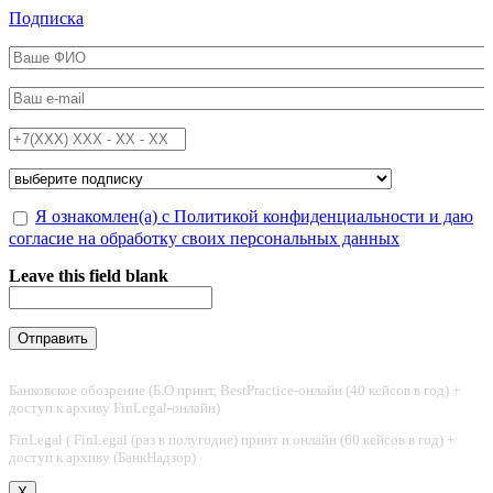
Перейти к основному содержанию
Подписка
ФИО
*
Email
*
Телефон
*
Подписка на
*
Обработка персональных данных
Я ознакомлен(а) с Политикой конфиденциальности и даю
*
согласие на обработку своих персональных данных
Leave this field blank
Банковское обозрение (Б.О принт, BestPractice-онлайн (40 кейсов в год) +
доступ к архиву FinLegal-онлайн)
FinLegal ( FinLegal (раз в полугодие) принт и онлайн (60 кейсов в год) +
доступ к архиву (БанкНадзор)
X