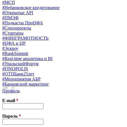
#МСП
#Небанковское кредитование
#Открытые API
#ПМЭФ
#Подкасты ПроЦФА
#Спецпроекты
#Стартапы
#ФИНГРАМОТНОСТЬ
#ЦФА и ЦР
#Эскроу
#BankSummit
#Real-time аналитика и BI
#УральскийФорум
#FINOPOLIS
#ОТПБанк25лет
#Мероприятия АБР
#Банковский маркетинг
#Драйверы страхования
Профиль
#Финконгресс ЦБ
#PB&WM
E-mail
*
#UX/CX
#Экосистемы
X
Пароль
*