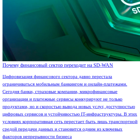
Почему финансовый сектор переходит на SD-WAN
Цифровизация финансового сектора давно перестала
ограничиваться мобильным банкингом и онлайн-платежами.
Сегодня банки, страховые компании, микрофинансовые
организации и платежные сервисы конкурируют не только
продуктами, но и скоростью вывода новых услуг, доступностью
цифровых сервисов и устойчивостью IT-инфраструктуры. В этих
условиях корпоративная сеть перестает быть лишь транспортной
средой передачи данных и становится одним из ключевых
факторов непрерывности бизнеса