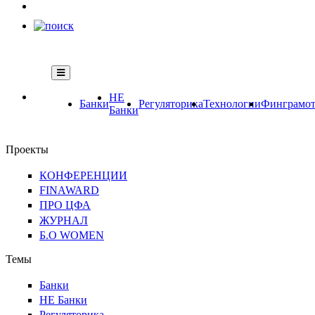
НЕ
Банки
Регуляторика
Технологии
Финграмот
Банки
Проекты
КОНФЕРЕНЦИИ
FINAWARD
ПРО ЦФА
ЖУРНАЛ
Б.О WOMEN
Темы
Банки
НЕ Банки
Регуляторика