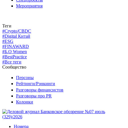
Мероприятия
Теги
#Crypto/CBDC
#Digital Китай
#ESG
#FINAWARD
#Б.О Women
#BestPractice
#Все теги
Сообщество
Персоны
Рейтинги/Рэнкинги
Разговоры финансистов
Разговоры про PR
Колонки
Номера