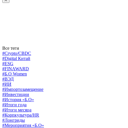
Все теги
#Crypto/CBDC
#Digital Китай
#ESG
#FINAWARD
#Б.О Women
#ВЭД
#ИИ
#Импортозамещение
#Инвестиции
#История «Б.О»
#Итоги года
#Итоги месяца
#Корпкультура/HR
#Лонгриды
#Мероприятия «Б.О»