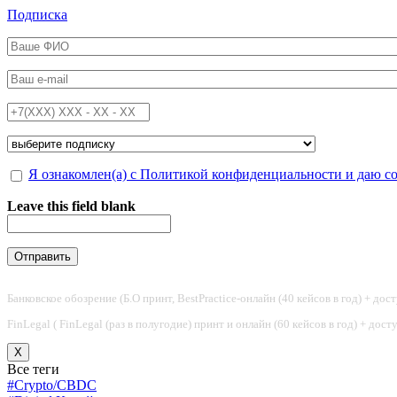
Перейти к основному содержанию
Подписка
ФИО
*
Email
*
Телефон
*
Подписка на
*
Обработка персональных данных
Я ознакомлен(а) с Политикой конфиденциальности и даю с
*
Leave this field blank
Банковское обозрение (Б.О принт, BestPractice-онлайн (40 кейсов в год) + дос
FinLegal ( FinLegal (раз в полугодие) принт и онлайн (60 кейсов в год) + дос
X
Все теги
#Crypto/CBDC