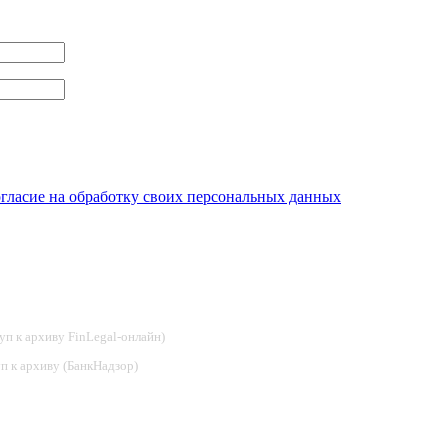
огласие на обработку своих персональных данных
туп к архиву FinLegal-онлайн)
туп к архиву (БанкНадзор)