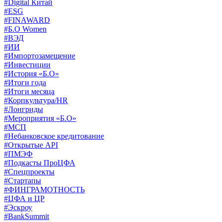
#Digital Китай
#ESG
#FINAWARD
#Б.О Women
#ВЭД
#ИИ
#Импортозамещение
#Инвестиции
#История «Б.О»
#Итоги года
#Итоги месяца
#Корпкультура/HR
#Лонгриды
#Мероприятия «Б.О»
#МСП
#Небанковское кредитование
#Открытые API
#ПМЭФ
#Подкасты ПроЦФА
#Спецпроекты
#Стартапы
#ФИНГРАМОТНОСТЬ
#ЦФА и ЦР
#Эскроу
#BankSummit