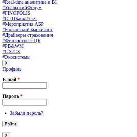
#Real-time аналитика и BI
#УральскийФорум
#FINOPOLIS
#ОТПБанк25лет
#Мероприятия АБР
#Банковский маркетинг
#Драйверы страхования
#Финконгресс ЦБ
#PB&WM
#UX/CX
#Экосистемы
X
Профиль
E-mail
*
Пароль
*
Забыли пароль?
X