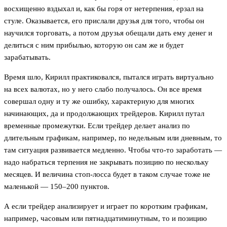
восхищенно вздыхал и, как бы горя от нетерпения, ерзал на
стуле. Оказывается, его прислали друзья для того, чтобы он
научился торговать, а потом друзья обещали дать ему денег и
делиться с ним прибылью, которую он сам же и будет
зарабатывать.
Время шло, Кирилл практиковался, пытался играть виртуально
на всех валютах, но у него слабо получалось. Он все время
совершал одну и ту же ошибку, характерную для многих
начинающих, да и продолжающих трейдеров. Кирилл путал
временные промежутки. Если трейдер делает анализ по
длительным графикам, например, по недельным или дневным, то
там ситуация развивается медленно. Чтобы что-то заработать —
надо набраться терпения не закрывать позицию по нескольку
месяцев. И величина стоп-лосса будет в таком случае тоже не
маленькой — 150–200 пунктов.
А если трейдер анализирует и играет по коротким графикам,
например, часовым или пятнадцатиминутным, то и позицию