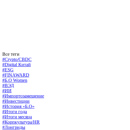
Все теги
#Crypto/CBDC
#Digital Китай
#ESG
#FINAWARD
#Б.О Women
#ВЭД
#ИИ
#Импортозамещение
#Инвестиции
#История «Б.О»
#Итоги года
#Итоги месяца
#Корпкультура/HR
#Лонгриды