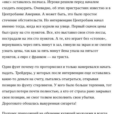
«икс» оставалось полчаса. Игроки решили перед началом
сходить покурить. Очевидно, об этих пристрастиях известно и в
Центробанке Америки. А может быть, это было простое
стечение обстоятельств. Но интервенцию Центробанк начал
именно тогда, когда все курили на улице. Первый скачок цены
был сразу на сто пунктов. Все, кто выставил свои стоп-лоссы,
пострадали на эти сто пунктов. А те, кто играет без «стопов»,
вернувшись через пять минут в зал, глянули на экран и не смогли
узнать цены, так как за пять минут йена упала на пятьсот
пунктов, а евро с франком — на триста.
Один фунт почему-то протормозил и только намеревался начать
падать. Трейдеры, у которых после интервенции еще оставались
какие-то деньги на счету, пытались отыграться, открывая
позиции по фунту стерлингов. У кого было больше терпения, тот
отыграл потери почти полностью, а кто от страха рано закрывал
свои позиции, не смог толком восполнить свои убытки.
Дороговато обошлась выкуренная сигарета!
Поэтому приходящей на обучение курящей молодежи я всегда