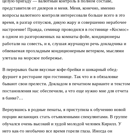
целую бригаду — валютный контроль в полном составе,
представителя от дилеров и меня. Меня, конечно, именно
вопросы валютного контроля интересовали больше всего в это
время, в разгар отпусков, дикую жару и совершенно нерабочее
настроение! Правда, семинар проводился в гостинице «Космос»
в одном из разгороженных на комнаты фойе, кондиционеры
работали на совесть, и я, слушая журчащую речь докладчика и
обвеваемая прохладным кондиционерным ветерком, мыслями
улетала на морское побережье.
В перерывах были вкусные кофе-брейки и шикарный обед-
фуршет в ресторане при гостинице. Так что и в обязаловке
бывают свои прелести. Докладом в печатном варианте и текстом
постановления нас обеспечили, а что еще нужно мне для отчета
в банке?…
Вернувшись в родные пенаты, я приступила к обучению новой
порции желающих стать отъявленными спекулянтами. В группе
обучался очень высокий и худой молодой человек Кирилл. У
него как-то необычно все время горели глаза. Иногда он