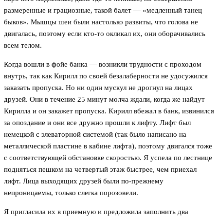
размеренные и грациозные, такой балет — «медленный танец
быков». Мышцы шеи были настолько развиты, что голова не
двигалась, поэтому если кто-то окликал их, они оборачивались
всем телом.
Когда вошли в фойе банка — возникли трудности с проходом
внутрь, так как Кирилл по своей безалаберности не удосужился
заказать пропуска. Но ни один мускул не дрогнул на лицах
друзей. Они в течение 25 минут молча ждали, когда же найдут
Кирилла и он закажет пропуска. Кирилл вбежал в банк, извинился
за опоздание и они все дружно прошли к лифту. Лифт был
немецкой с элеваторной системой (так было написано на
металлической пластине в кабине лифта), поэтому двигался тоже
с соответствующей обстановке скоростью. Я успела по лестнице
подняться пешком на четвертый этаж быстрее, чем приехал
лифт. Лица выходящих друзей были по-прежнему
непроницаемы, только слегка порозовели.
Я пригласила их в приемную и предложила заполнить два