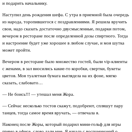
и подарить начальнику.
Наступил день рождения шефа. С утра в приемной была очередь
из народа, торопившегося с поздравлениями. Я решила вручить
свои, надо сказать достаточно двусмысленные, подарки потом,
вечером в ресторане после определенной дозы спиртного. Тогда
и настроение будет уже хорошее в любом случае, и моя шутка
может пройти.
Вечером в ресторане было множество гостей, были vip-клиенты
с женами, в зал вносились какие-то коробки, свертки, букеты
цветов. Моя туалетная бумага выглядела на их фоне, мягко
сказать, слабовато…
— Не боись!!! — утешал меня Жора.
— Сейчас несколько тостов скажут, подобреют, спляшут пару
танцев, тогда самое время вручать, — отвечала я.
Наконец после Жоры, который подарил мини-гольф для игры
прямо в офисе, слово дали мне. Я начала с воспоминаний о