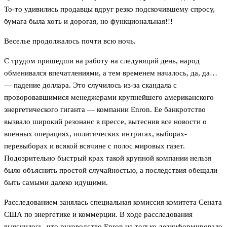
То-то удивились продавцы вдруг резко подскочившему спросу,
бумага была хоть и дорогая, но функциональная!!!
Веселье продолжалось почти всю ночь.
С трудом пришедши на работу на следующий день, народ
обменивался впечатлениями, а тем временем началось, да, да…
— падение доллара. Это случилось из-за скандала с
проворовавшимися менеджерами крупнейшего американского
энергетического гиганта — компании Enron. Ее банкротство
вызвало широкий резонанс в прессе, вытеснив все новости о
военных операциях, политических интригах, выборах-
перевыборах и всякой всячине с полос мировых газет.
Подозрительно быстрый крах такой крупной компании нельзя
было объяснить простой случайностью, а последствия обещали
быть самыми далеко идущими.
Расследованием занялась специальная комиссия комитета Сената
США по энергетике и коммерции. В ходе расследования
выяснилось, что руководство Enron не только дезинформировало