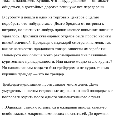
тоже немаловажен. Купишь что-нибудь дешевое — он может
обидеться, а достойные дорогие вещи уже все передарены…
В субботу я пошла в один из торговых центров с целью
подобрать что-нибудь этакое. Долго бродила от витрины к
витрине, но найти что-нибудь привлекающее внимание никак не
удавалось. Прилавки сувенирных отделов были просто набиты
всякой всячиной. Продавцы с надеждой смотрели на меня, так
как от количества проданного товара зависели их заработки.
Почему-то они больше всего рекламировали мне различные
курительные принадлежности. Или нынче модно стало курить?
Но начальник сам когда-то был трейдером и не курил, так как
курящий трейдер — это не трейдер.
Трейдеры-курильщики проигрывают много денег. Даже
умудренные опытом седовласые игроки на нашей площадке все
побросали курить после одного знаменательного случая.
…Однажды рынок отстаивался в ожидании выхода каких-то
особо важных макроэкономических показателей. До времени