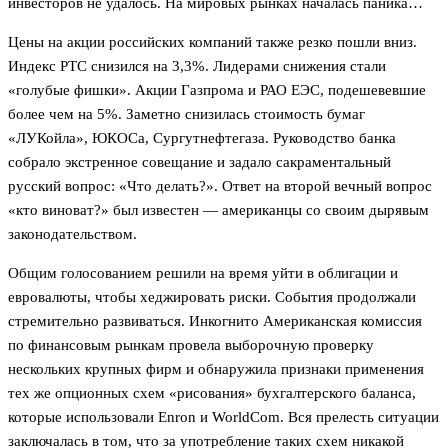
инвесторов не удалось. На мировых рынках началась паника…
Цены на акции российских компаний также резко пошли вниз.
Индекс РТС снизился на 3,3%. Лидерами снижения стали
«голубые фишки». Акции Газпрома и РАО ЕЭС, подешевевшие
более чем на 5%. Заметно снизилась стоимость бумаг
«ЛУКойла», ЮКОСа, Сургутнефтегаза. Руководство банка
собрало экстренное совещание и задало сакраментальный
русский вопрос: «Что делать?». Ответ на второй вечный вопрос
«кто виноват?» был известен — американцы со своим дырявым
законодательством.
Общим голосованием решили на время уйти в облигации и
евровалюты, чтобы хеджировать риски. События продолжали
стремительно развиваться. Инкогнито Американская комиссия
по финансовым рынкам провела выборочную проверку
нескольких крупных фирм и обнаружила признаки применения
тех же опционных схем «рисования» бухгалтерского баланса,
которые использовали Enron и WorldСom. Вся прелесть ситуации
заключалась в том, что за употребление таких схем никакой