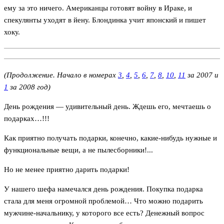
ему за это ничего. Американцы готовят войну в Ираке, и
спекулянты уходят в йену. Блондинка учит японский и пишет
хоку.
(Продолжение. Начало в номерах
3
,
4
,
5
,
6
,
7
,
8
,
10
,
11
за 2007 и
1
за 2008 год)
День рождения — удивительный день. Ждешь его, мечтаешь о
подарках…!!!
Как приятно получать подарки, конечно, какие-нибудь нужные и
функциональные вещи, а не пылесборники!...
Но не менее приятно дарить подарки!
У нашего шефа намечался день рождения. Покупка подарка
стала для меня огромной проблемой… Что можно подарить
мужчине-начальнику, у которого все есть? Денежный вопрос