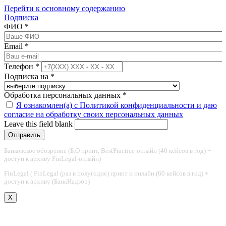
Перейти к основному содержанию
Подписка
ФИО
*
Email
*
Телефон
*
Подписка на
*
Обработка персональных данных
*
Я ознакомлен(а) с Политикой конфиденциальности и даю
согласие на обработку своих персональных данных
Leave this field blank
Банковское обозрение (Б.О принт, BestPractice-онлайн (40 кейсов в год) +
доступ к архиву FinLegal-онлайн)
FinLegal ( FinLegal (раз в полугодие) принт и онлайн (60 кейсов в год) +
доступ к архиву (БанкНадзор)
X