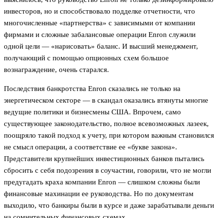
инвесторов, но и способствовало подделке отчетности, что
многочисленные «партнерства» с зависимыми от компании
фирмами и сложные забалансовые операции Enron служили
одной цели — «нарисовать» баланс. И высший менеджмент,
получающий с помощью опционных схем большое
вознаграждение, очень старался.
Последствия банкротства Enron сказались не только на
энергетическом секторе — в скандал оказались втянуты многие
ведущие политики и бизнесмены США. Впрочем, само
существующее законодательство, полное всевозможных лазеек,
поощряло такой подход к учету, при котором важным становился
не смысл операции, а соответствие ее «букве закона».
Представители крупнейших инвестиционных банков пытались
сбросить с себя подозрения в соучастии, говорили, что не могли
предугадать краха компании Enron — слишком сложны были
финансовые махинации ее руководства. Но по документам
выходило, что банкиры были в курсе и даже зарабатывали деньги
на сомнительных финансовых схемах.