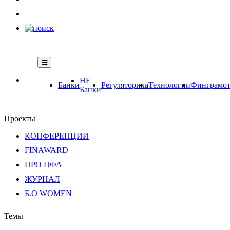
НЕ
Банки
Регуляторика
Технологии
Финграмот
Банки
Проекты
КОНФЕРЕНЦИИ
FINAWARD
ПРО ЦФА
ЖУРНАЛ
Б.О WOMEN
Темы