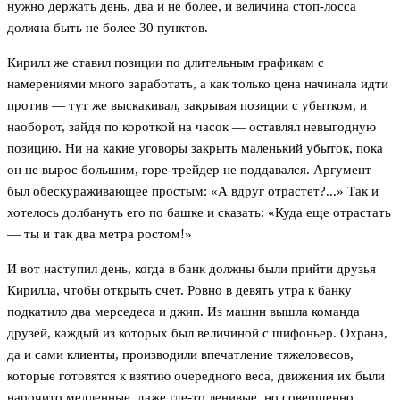
нужно держать день, два и не более, и величина стоп-лосса
должна быть не более 30 пунктов.
Кирилл же ставил позиции по длительным графикам с
намерениями много заработать, а как только цена начинала идти
против — тут же выскакивал, закрывая позиции с убытком, и
наоборот, зайдя по короткой на часок — оставлял невыгодную
позицию. Ни на какие уговоры закрыть маленький убыток, пока
он не вырос большим, горе-трейдер не поддавался. Аргумент
был обескураживающее простым: «А вдруг отрастет?...» Так и
хотелось долбануть его по башке и сказать: «Куда еще отрастать
— ты и так два метра ростом!»
И вот наступил день, когда в банк должны были прийти друзья
Кирилла, чтобы открыть счет. Ровно в девять утра к банку
подкатило два мерседеса и джип. Из машин вышла команда
друзей, каждый из которых был величиной с шифоньер. Охрана,
да и сами клиенты, производили впечатление тяжеловесов,
которые готовятся к взятию очередного веса, движения их были
нарочито медленные, даже где-то ленивые, но совершенно