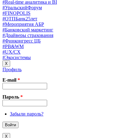
#Real-time аналитика и BI
#УральскийФорум
#FINOPOLIS
#ОТПБанк25лет
#Мероприятия АБР
#Банковский маркетинг
#Драйверы страхования
#Финконгресс ЦБ
#PB&WM
#UX/CX
#Экосистемы
X
Профиль
E-mail
*
Пароль
*
Забыли пароль?
X