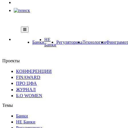
НЕ
Банки
Регуляторика
Технологии
Финграмот
Банки
Проекты
КОНФЕРЕНЦИИ
FINAWARD
ПРО ЦФА
ЖУРНАЛ
Б.О WOMEN
Темы
Банки
НЕ Банки
Регуляторика