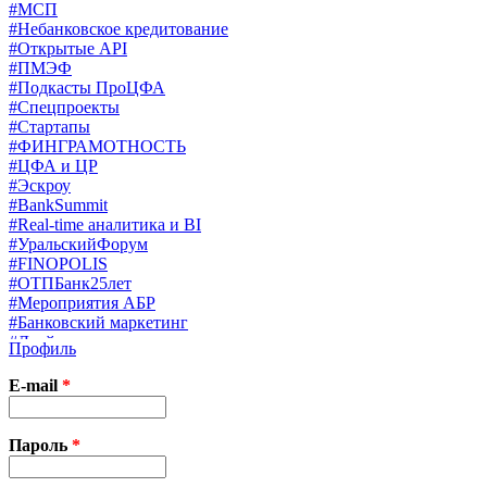
#МСП
#Небанковское кредитование
#Открытые API
#ПМЭФ
#Подкасты ПроЦФА
#Спецпроекты
#Стартапы
#ФИНГРАМОТНОСТЬ
#ЦФА и ЦР
#Эскроу
#BankSummit
#Real-time аналитика и BI
#УральскийФорум
#FINOPOLIS
#ОТПБанк25лет
#Мероприятия АБР
#Банковский маркетинг
#Драйверы страхования
Профиль
#Финконгресс ЦБ
#PB&WM
E-mail
*
#UX/CX
#Экосистемы
X
Пароль
*