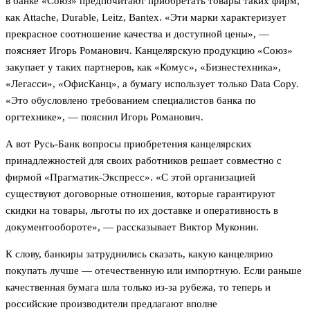
в банке «Союз» предпочитают приобретать товары таких фирм,
как Attache, Durable, Leitz, Bantex. «Эти марки характеризует
прекрасное соотношение качества и доступной цены», —
поясняет Игорь Романович. Канцелярскую продукцию «Союз»
закупает у таких партнеров, как «Комус», «Бизнестехника»,
«Легасси», «ОфисКанц», а бумагу использует только Data Copy.
«Это обусловлено требованием специалистов банка по
оргтехнике», — пояснил Игорь Романович.
А вот Русь-Банк вопросы приобретения канцелярских
принадлежностей для своих работников решает совместно с
фирмой «Прагматик-Экспресс». «С этой организацией
существуют договорные отношения, которые гарантируют
скидки на товары, льготы по их доставке и оперативность в
документообороте», — рассказывает Виктор Муконин.
К слову, банкиры затруднились сказать, какую канцелярию
покупать лучше — отечественную или импортную. Если раньше
качественная бумага шла только из-за рубежа, то теперь и
российские производители предлагают вполне