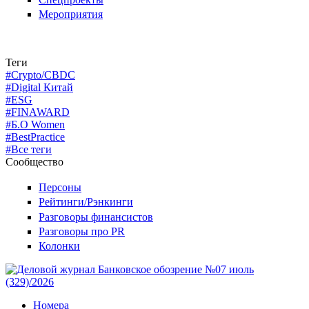
Мероприятия
Теги
#Crypto/CBDC
#Digital Китай
#ESG
#FINAWARD
#Б.О Women
#BestPractice
#Все теги
Сообщество
Персоны
Рейтинги/Рэнкинги
Разговоры финансистов
Разговоры про PR
Колонки
Номера