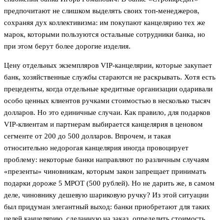
предпочитают не слишком выделять своих топ-менеджеров,
сохраняя дух коллективизма: им покупают канцелярию тех же
марок, которыми пользуются остальные сотрудники банка, но
при этом берут более дорогие изделия.
Цену отдельных экземпляров VIP-канцелярии, которые закупает
банк, хозяйственные службы стараются не раскрывать. Хотя есть
прецеденты, когда отдельные кредитные организации одаривали
особо ценных клиентов ручками стоимостью в несколько тысяч
долларов. Но это единичные случаи. Как правило, для подарков
VIP-клиентам и партнерам выбирается канцелярия в ценовом
сегменте от 200 до 500 долларов. Впрочем, и такая
относительно недорогая канцелярия иногда провоцирует
проблему: некоторые банки направляют по различным случаям
«презенты» чиновникам, которым закон запрещает принимать
подарки дороже 5 МРОТ (500 рублей). Но не дарить же, в самом
деле, чиновнику дешевую шариковую ручку? Из этой ситуации
был придуман элегантный выход: банки приобретают для таких
целей канцелярию, сделанную на заказ, определить стоимость