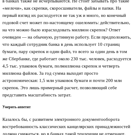
в банках также не исчерпываются. Не стоит забывать про такие
«мелочи», как скрепки, скоросшиватели, файлы и папки. На
первый взгляд их расходуется не так уж и много, но конечный
годовой счет может по-настоящему ошеломить: действительно,
на что можно было израсходовать миллион скрепок? Ответ
очевиден — на обычную, рутинную работу. Если предположить,
что каждый сотрудник банка в день использует 10 страниц
бумаги, пару скрепок и один файл, то всего за один день в том
же Сбербанке, где работает около 230 тыс. человек, расходуется
4,5 тыс. упаковок бумаги, полмиллиона скрепок и четверть
миллиона файлов. За год сумма выходит просто
астрономическая: 1,5 млн упаковок бумаги и почти 200 млн
скрепок. Это лишь примерный расчет, позволяющий себе
представить масштабность затрат.
Умерить аппетит
Казалось бы, с развитием электронного документооборота
востребованность классических канцелярских принадлежностей
должна снижаться, но в банках такой тенденции не отмечают.