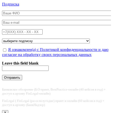
Перейти к основному содержанию
Подписка
ФИО
*
Email
*
Телефон
*
Подписка на
*
Обработка персональных данных
Я ознакомлен(а) с Политикой конфиденциальности и даю
*
согласие на обработку своих персональных данных
Leave this field blank
Банковское обозрение (Б.О принт, BestPractice-онлайн (40 кейсов в год) +
доступ к архиву FinLegal-онлайн)
FinLegal ( FinLegal (раз в полугодие) принт и онлайн (60 кейсов в год) +
доступ к архиву (БанкНадзор)
X