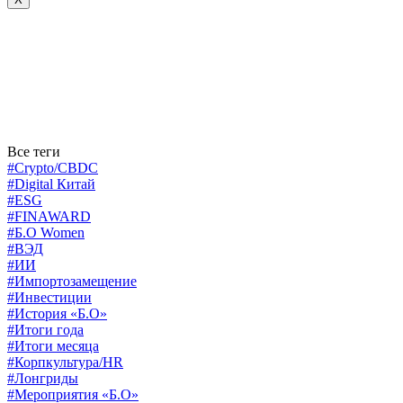
Все теги
#Crypto/CBDC
#Digital Китай
#ESG
#FINAWARD
#Б.О Women
#ВЭД
#ИИ
#Импортозамещение
#Инвестиции
#История «Б.О»
#Итоги года
#Итоги месяца
#Корпкультура/HR
#Лонгриды
#Мероприятия «Б.О»