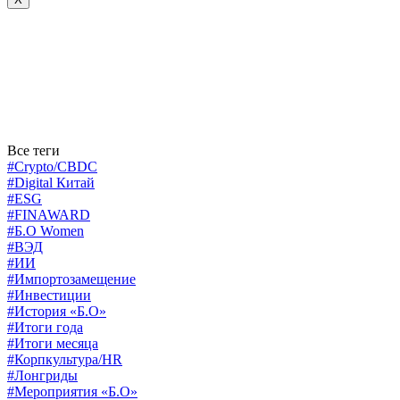
Все теги
#Crypto/CBDC
#Digital Китай
#ESG
#FINAWARD
#Б.О Women
#ВЭД
#ИИ
#Импортозамещение
#Инвестиции
#История «Б.О»
#Итоги года
#Итоги месяца
#Корпкультура/HR
#Лонгриды
#Мероприятия «Б.О»