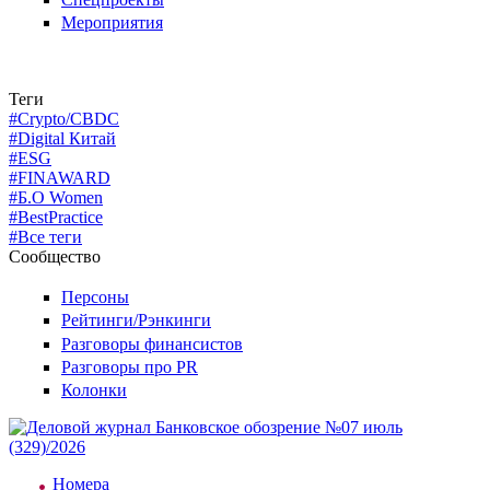
Мероприятия
Теги
#Crypto/CBDC
#Digital Китай
#ESG
#FINAWARD
#Б.О Women
#BestPractice
#Все теги
Сообщество
Персоны
Рейтинги/Рэнкинги
Разговоры финансистов
Разговоры про PR
Колонки
Номера