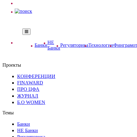
НЕ
Банки
Регуляторика
Технологии
Финграмот
Банки
Проекты
КОНФЕРЕНЦИИ
FINAWARD
ПРО ЦФА
ЖУРНАЛ
Б.О WOMEN
Темы
Банки
НЕ Банки
Регуляторика