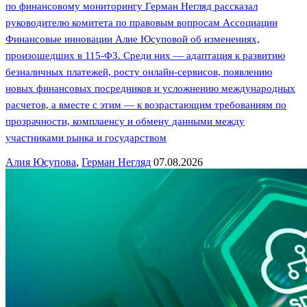
по финансовому мониторингу Герман Негляд рассказал
руководителю комитета по правовым вопросам Ассоциации
Финансовые инновации Алие Юсуповой об изменениях,
произошедших в 115-ФЗ. Среди них — адаптация к развитию
безналичных платежей, росту онлайн-сервисов, появлению
новых финансовых посредников и усложнению международных
расчетов, а вместе с этим — к возрастающим требованиям по
прозрачности, комплаенсу и обмену данными между
участниками рынка и государством
Алия Юсупова
,
Герман Негляд
07.08.2026