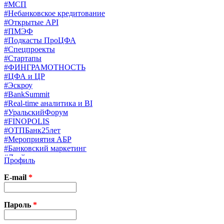
#МСП
#Небанковское кредитование
#Открытые API
#ПМЭФ
#Подкасты ПроЦФА
#Спецпроекты
#Стартапы
#ФИНГРАМОТНОСТЬ
#ЦФА и ЦР
#Эскроу
#BankSummit
#Real-time аналитика и BI
#УральскийФорум
#FINOPOLIS
#ОТПБанк25лет
#Мероприятия АБР
#Банковский маркетинг
#Драйверы страхования
Профиль
#Финконгресс ЦБ
#PB&WM
E-mail
*
#UX/CX
#Экосистемы
X
Пароль
*