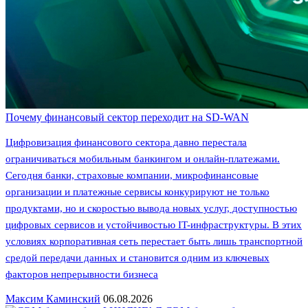
Почему финансовый сектор переходит на SD-WAN
Цифровизация финансового сектора давно перестала
ограничиваться мобильным банкингом и онлайн-платежами.
Сегодня банки, страховые компании, микрофинансовые
организации и платежные сервисы конкурируют не только
продуктами, но и скоростью вывода новых услуг, доступностью
цифровых сервисов и устойчивостью IT-инфраструктуры. В этих
условиях корпоративная сеть перестает быть лишь транспортной
средой передачи данных и становится одним из ключевых
факторов непрерывности бизнеса
Максим Каминский
06.08.2026