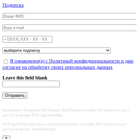
Перейти к основному содержанию
Подписка
ФИО
*
Email
*
Телефон
*
Подписка на
*
Обработка персональных данных
Я ознакомлен(а) с Политикой конфиденциальности и даю
*
согласие на обработку своих персональных данных
Leave this field blank
Банковское обозрение (Б.О принт, BestPractice-онлайн (40 кейсов в год) +
доступ к архиву FinLegal-онлайн)
FinLegal ( FinLegal (раз в полугодие) принт и онлайн (60 кейсов в год) +
доступ к архиву (БанкНадзор)
X