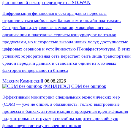
финансовый сектор переходит на SD-WAN
Цифровизация финансового сектора давно перестала
ограничиваться мобильным банкингом и онлайн-платежами.
Сегодня банки, страховые компании, микрофинансовые
организации и платежные сервисы конкурируют не только
продуктами, но и скоростью вывода новых услуг, доступностью
цифровых сервисов и устойчивостью IT-инфраструктуры. В этих
условиях корпоративная сеть перестает быть лишь транспортной
средой передачи данных и становится одним из ключевых
факторов непрерывности бизнеса
Максим Каминский
06.08.2026
ФИНЛИГАЛ
СЭМ без ошибок
Эффективный мониторинг специальных экономических мер
(СЭМ) — уже не опция, а обязанность: только выстроенные
процессы в банках, автоматизация и прозрачная идентификация
подконтрольных структур способны защитить российскую
финансовую систему от внешних шоков