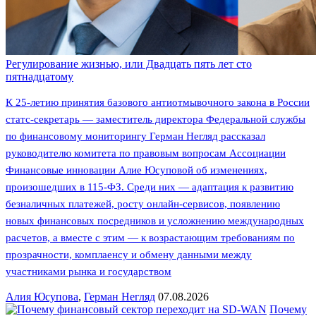
Регулирование жизнью, или Двадцать пять лет сто
пятнадцатому
К 25-летию принятия базового антиотмывочного закона в России
статс-секретарь — заместитель директора Федеральной службы
по финансовому мониторингу Герман Негляд рассказал
руководителю комитета по правовым вопросам Ассоциации
Финансовые инновации Алие Юсуповой об изменениях,
произошедших в 115-ФЗ. Среди них — адаптация к развитию
безналичных платежей, росту онлайн-сервисов, появлению
новых финансовых посредников и усложнению международных
расчетов, а вместе с этим — к возрастающим требованиям по
прозрачности, комплаенсу и обмену данными между
участниками рынка и государством
Алия Юсупова
,
Герман Негляд
07.08.2026
Почему