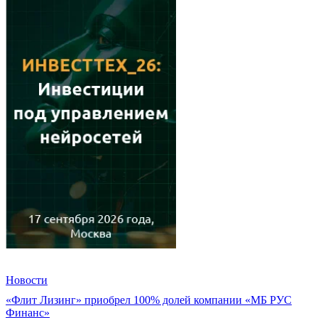
Новости
«Флит Лизинг» приобрел 100% долей компании «МБ РУС
Финанс»