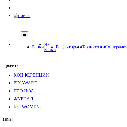
НЕ
Банки
Регуляторика
Технологии
Финграмот
Банки
Проекты
КОНФЕРЕНЦИИ
FINAWARD
ПРО ЦФА
ЖУРНАЛ
Б.О WOMEN
Темы