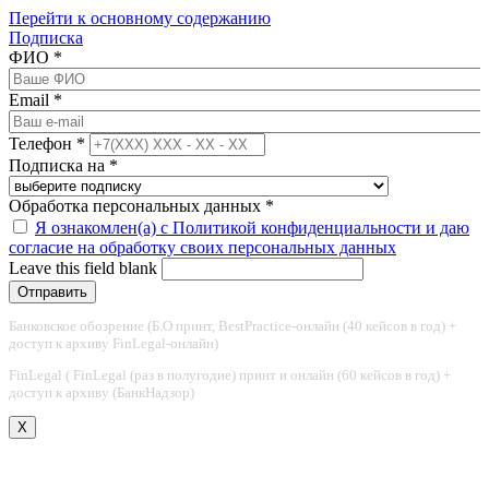
Перейти к основному содержанию
Подписка
ФИО
*
Email
*
Телефон
*
Подписка на
*
Обработка персональных данных
*
Я ознакомлен(а) с Политикой конфиденциальности и даю
согласие на обработку своих персональных данных
Leave this field blank
Банковское обозрение (Б.О принт, BestPractice-онлайн (40 кейсов в год) +
доступ к архиву FinLegal-онлайн)
FinLegal ( FinLegal (раз в полугодие) принт и онлайн (60 кейсов в год) +
доступ к архиву (БанкНадзор)
X