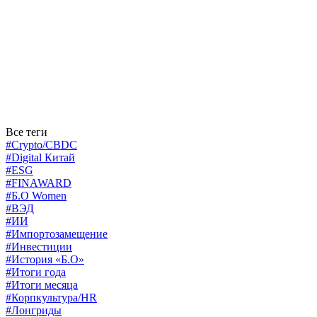
Все теги
#Crypto/CBDC
#Digital Китай
#ESG
#FINAWARD
#Б.О Women
#ВЭД
#ИИ
#Импортозамещение
#Инвестиции
#История «Б.О»
#Итоги года
#Итоги месяца
#Корпкультура/HR
#Лонгриды