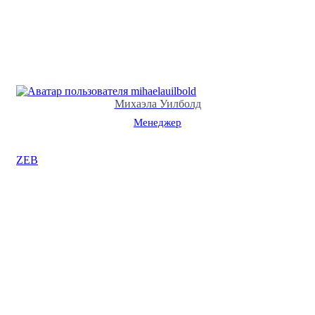
Михаэла Уилболд
Менеджер
ZEB