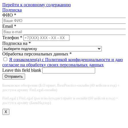
Перейти к основному содержанию
Подписка
ФИО
*
Email
*
Телефон
*
Подписка на
*
Обработка персональных данных
*
Я ознакомлен(а) с Политикой конфиденциальности и даю
согласие на обработку своих персональных данных
Leave this field blank
Банковское обозрение (Б.О принт, BestPractice-онлайн (40 кейсов в год) +
доступ к архиву FinLegal-онлайн)
FinLegal ( FinLegal (раз в полугодие) принт и онлайн (60 кейсов в год) +
доступ к архиву (БанкНадзор)
X