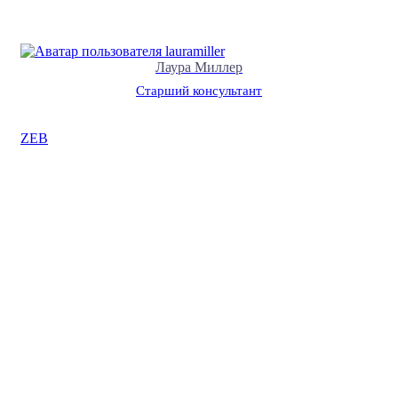
Лаура Миллер
Cтарший консультант
ZEB