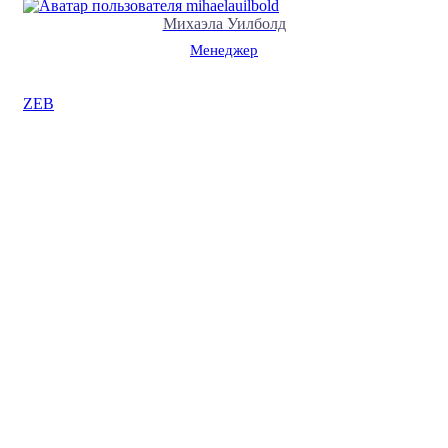
Михаэла Уилболд
Менеджер
ZEB