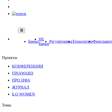
НЕ
Банки
Регуляторика
Технологии
Финграмот
Банки
Проекты
КОНФЕРЕНЦИИ
FINAWARD
ПРО ЦФА
ЖУРНАЛ
Б.О WOMEN
Темы