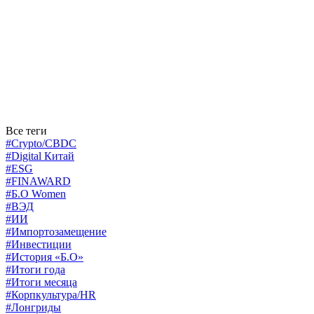
Все теги
#Crypto/CBDC
#Digital Китай
#ESG
#FINAWARD
#Б.О Women
#ВЭД
#ИИ
#Импортозамещение
#Инвестиции
#История «Б.О»
#Итоги года
#Итоги месяца
#Корпкультура/HR
#Лонгриды