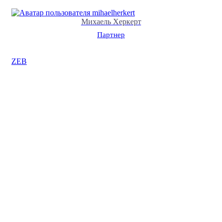
Михаель Херкерт
Партнер
ZEB