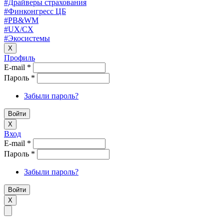
#Драйверы страхования
#Финконгресс ЦБ
#PB&WM
#UX/CX
#Экосистемы
X
Профиль
E-mail
*
Пароль
*
Забыли пароль?
X
Вход
E-mail
*
Пароль
*
Забыли пароль?
X