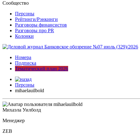
Сообщество
Персоны
Рейтинги/Рэнкинги
Разговоры финансистов
Разговоры про PR
Колонки
Номера
Подписка
Тематический план 2026
Персоны
mihaelauilbold
Михаэла Уилболд
Менеджер
ZEB