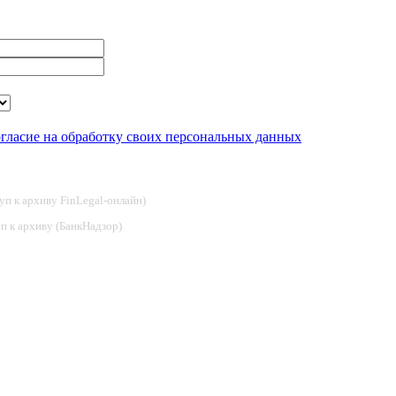
огласие на обработку своих персональных данных
туп к архиву FinLegal-онлайн)
туп к архиву (БанкНадзор)