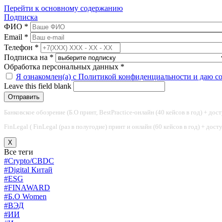
Перейти к основному содержанию
Подписка
ФИО
*
Email
*
Телефон
*
Подписка на
*
Обработка персональных данных
*
Я ознакомлен(а) с Политикой конфиденциальности и даю с
Leave this field blank
Банковское обозрение (Б.О принт, BestPractice-онлайн (40 кейсов в год) + дос
FinLegal ( FinLegal (раз в полугодие) принт и онлайн (60 кейсов в год) + дос
X
Все теги
#Crypto/CBDC
#Digital Китай
#ESG
#FINAWARD
#Б.О Women
#ВЭД
#ИИ