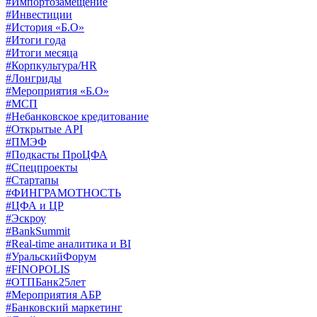
#Импортозамещение
#Инвестиции
#История «Б.О»
#Итоги года
#Итоги месяца
#Корпкультура/HR
#Лонгриды
#Мероприятия «Б.О»
#МСП
#Небанковское кредитование
#Открытые API
#ПМЭФ
#Подкасты ПроЦФА
#Спецпроекты
#Стартапы
#ФИНГРАМОТНОСТЬ
#ЦФА и ЦР
#Эскроу
#BankSummit
#Real-time аналитика и BI
#УральскийФорум
#FINOPOLIS
#ОТПБанк25лет
#Мероприятия АБР
#Банковский маркетинг