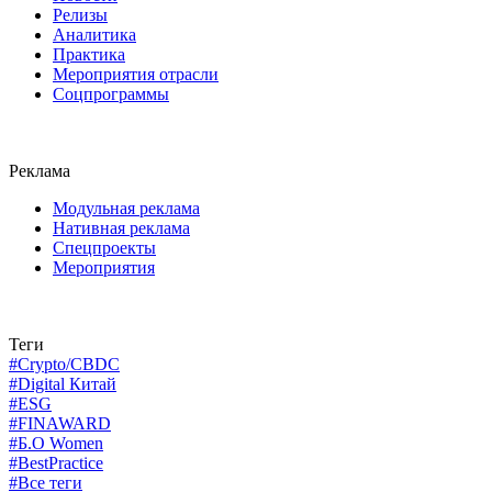
Релизы
Аналитика
Практика
Мероприятия отрасли
Соцпрограммы
Реклама
Модульная реклама
Нативная реклама
Спецпроекты
Мероприятия
Теги
#Crypto/CBDC
#Digital Китай
#ESG
#FINAWARD
#Б.О Women
#BestPractice
#Все теги