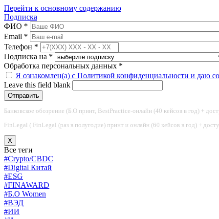
Перейти к основному содержанию
Подписка
ФИО
*
Email
*
Телефон
*
Подписка на
*
Обработка персональных данных
*
Я ознакомлен(а) с Политикой конфиденциальности и даю с
Leave this field blank
Банковское обозрение (Б.О принт, BestPractice-онлайн (40 кейсов в год) + дос
FinLegal ( FinLegal (раз в полугодие) принт и онлайн (60 кейсов в год) + дос
X
Все теги
#Crypto/CBDC
#Digital Китай
#ESG
#FINAWARD
#Б.О Women
#ВЭД
#ИИ