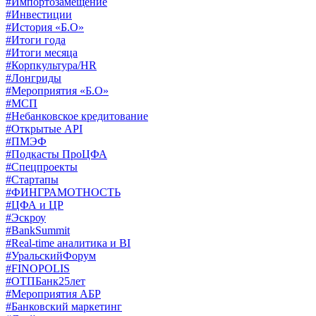
#Импортозамещение
#Инвестиции
#История «Б.О»
#Итоги года
#Итоги месяца
#Корпкультура/HR
#Лонгриды
#Мероприятия «Б.О»
#МСП
#Небанковское кредитование
#Открытые API
#ПМЭФ
#Подкасты ПроЦФА
#Спецпроекты
#Стартапы
#ФИНГРАМОТНОСТЬ
#ЦФА и ЦР
#Эскроу
#BankSummit
#Real-time аналитика и BI
#УральскийФорум
#FINOPOLIS
#ОТПБанк25лет
#Мероприятия АБР
#Банковский маркетинг