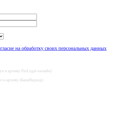
огласие на обработку своих персональных данных
туп к архиву FinLegal-онлайн)
туп к архиву (БанкНадзор)