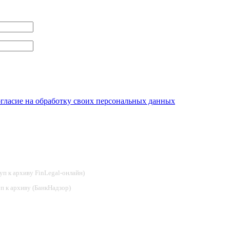
огласие на обработку своих персональных данных
туп к архиву FinLegal-онлайн)
туп к архиву (БанкНадзор)