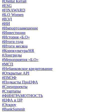
#Digital Китай
#ESG
#FINAWARD
#Б.О Women
#ВЭД
#ИИ
#Импортозамещение
#Инвестиции
#История «Б.О»
#Итоги года
#Итоги месяца
#Корпкультура/HR
#Лонгриды
#Мероприятия «Б.О»
#МСП
#Небанковское кредитование
#Открытые API
#ПМЭФ
#Подкасты ПроЦФА
#Спецпроекты
#Стартапы
#ФИНГРАМОТНОСТЬ
#ЦФА и ЦР
#Эскроу
#BankSummit