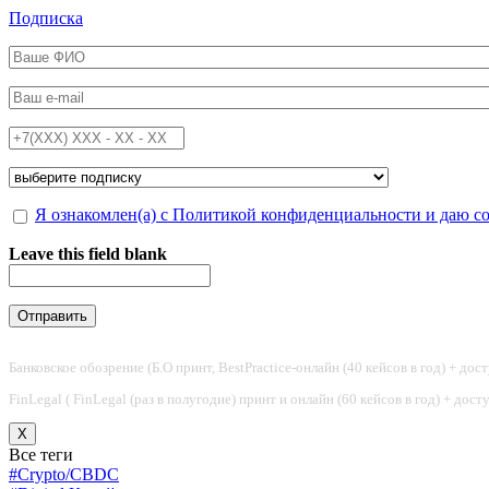
Перейти к основному содержанию
Подписка
ФИО
*
Email
*
Телефон
*
Подписка на
*
Обработка персональных данных
Я ознакомлен(а) с Политикой конфиденциальности и даю с
*
Leave this field blank
Банковское обозрение (Б.О принт, BestPractice-онлайн (40 кейсов в год) + дос
FinLegal ( FinLegal (раз в полугодие) принт и онлайн (60 кейсов в год) + дос
X
Все теги
#Crypto/CBDC