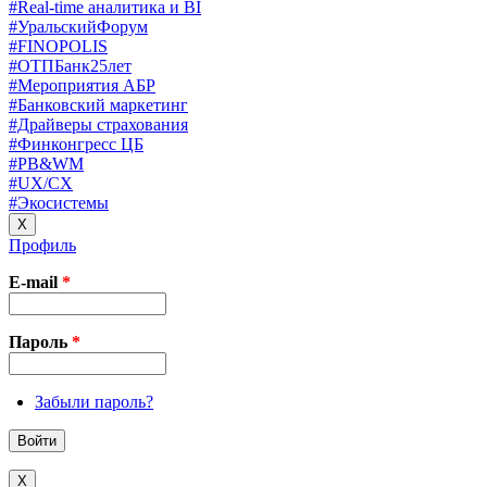
#Real-time аналитика и BI
#УральскийФорум
#FINOPOLIS
#ОТПБанк25лет
#Мероприятия АБР
#Банковский маркетинг
#Драйверы страхования
#Финконгресс ЦБ
#PB&WM
#UX/CX
#Экосистемы
X
Профиль
E-mail
*
Пароль
*
Забыли пароль?
X