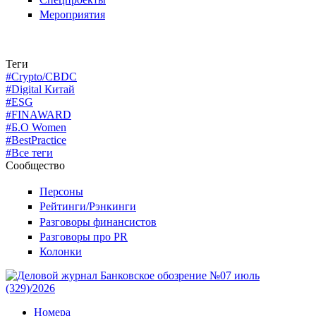
Мероприятия
Теги
#Crypto/CBDC
#Digital Китай
#ESG
#FINAWARD
#Б.О Women
#BestPractice
#Все теги
Сообщество
Персоны
Рейтинги/Рэнкинги
Разговоры финансистов
Разговоры про PR
Колонки
Номера