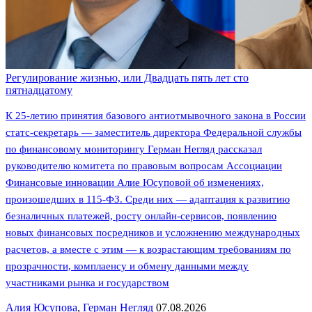
Регулирование жизнью, или Двадцать пять лет сто
пятнадцатому
К 25-летию принятия базового антиотмывочного закона в России
статс-секретарь — заместитель директора Федеральной службы
по финансовому мониторингу Герман Негляд рассказал
руководителю комитета по правовым вопросам Ассоциации
Финансовые инновации Алие Юсуповой об изменениях,
произошедших в 115-ФЗ. Среди них — адаптация к развитию
безналичных платежей, росту онлайн-сервисов, появлению
новых финансовых посредников и усложнению международных
расчетов, а вместе с этим — к возрастающим требованиям по
прозрачности, комплаенсу и обмену данными между
участниками рынка и государством
Алия Юсупова
,
Герман Негляд
07.08.2026