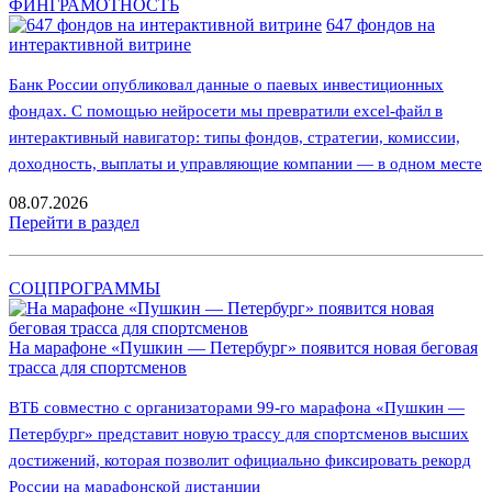
ФИНГРАМОТНОСТЬ
647 фондов на
интерактивной витрине
Банк России опубликовал данные о паевых инвестиционных
фондах. С помощью нейросети мы превратили excel-файл в
интерактивный навигатор: типы фондов, стратегии, комиссии,
доходность, выплаты и управляющие компании — в одном месте
08.07.2026
Перейти в раздел
СОЦПРОГРАММЫ
На марафоне «Пушкин — Петербург» появится новая беговая
трасса для спортсменов
ВТБ совместно с организаторами 99-го марафона «Пушкин —
Петербург» представит новую трассу для спортсменов высших
достижений, которая позволит официально фиксировать рекорд
России на марафонской дистанции