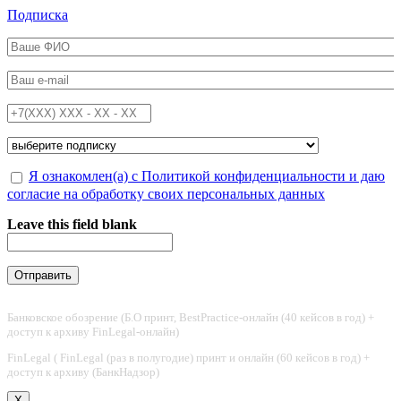
Перейти к основному содержанию
Подписка
ФИО
*
Email
*
Телефон
*
Подписка на
*
Обработка персональных данных
Я ознакомлен(а) с Политикой конфиденциальности и даю
*
согласие на обработку своих персональных данных
Leave this field blank
Банковское обозрение (Б.О принт, BestPractice-онлайн (40 кейсов в год) +
доступ к архиву FinLegal-онлайн)
FinLegal ( FinLegal (раз в полугодие) принт и онлайн (60 кейсов в год) +
доступ к архиву (БанкНадзор)
X