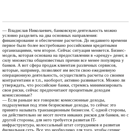
— Владислав Николаевич, банковскую деятельность можно
условно разделить на два основных направления:
финансирование и обеспечение расчетов. До недавнего времени
первое было более востребовано российскими кредитными
организациями, чем второе. Сейчас ситуация меняется. Бизнес-
модель, которая основана на предоставлении в «аренду» денег, в
силу множества общеизвестных причин все менее популярна у
банков. А вот сфера продаж клиентам различных сервисов,
которые, например, позволяют им вести свою ежедневную
операционную деятельность, осуществлять расчеты со своими
контрагентами и т.п., наоборот, активно развивается. Можно ли
утверждать, что российские банки, стремясь минимизировать
свои риски, сейчас предпочитают процентным доходам
комиссионные?
— Если раньше все говорили: комиссионные доходы,
подразумевая под этим безрисковые доходы, то сейчас это
принято называть транзакционным бизнесом. С одной стороны,
он действительно не несет почти никаких рисков для банков, но с
другой стороны, для него требуется развитая IT-
инфраструктура, колоссальный штат сотрудников и развитая
филиальная сеть. Все это необходимо для того, чтобы сервис