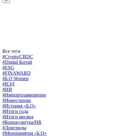
Все теги
#Crypto/CBDC
#Digital Китай
#ESG
#FINAWARD
#Б.О Women
#ВЭД
#ИИ
#Импортозамещение
#Инвестиции
#История «Б.О»
#Итоги года
#Итоги месяца
#Корпкультура/HR
#Лонгриды
#Мероприятия «Б.О»