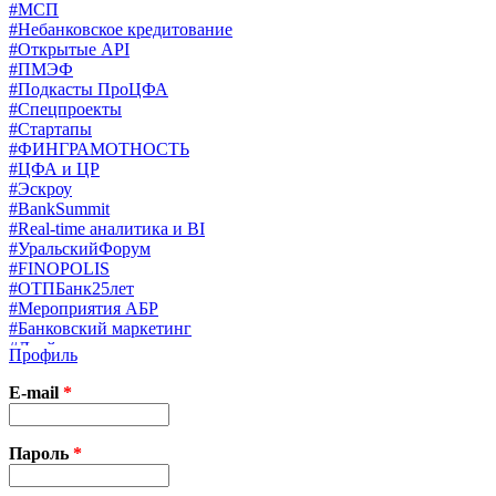
#МСП
#Небанковское кредитование
#Открытые API
#ПМЭФ
#Подкасты ПроЦФА
#Спецпроекты
#Стартапы
#ФИНГРАМОТНОСТЬ
#ЦФА и ЦР
#Эскроу
#BankSummit
#Real-time аналитика и BI
#УральскийФорум
#FINOPOLIS
#ОТПБанк25лет
#Мероприятия АБР
#Банковский маркетинг
#Драйверы страхования
Профиль
#Финконгресс ЦБ
#PB&WM
E-mail
*
#UX/CX
#Экосистемы
X
Пароль
*