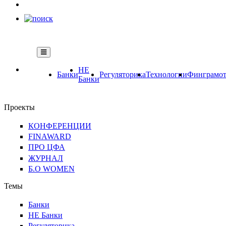
НЕ
Банки
Регуляторика
Технологии
Финграмот
Банки
Проекты
КОНФЕРЕНЦИИ
FINAWARD
ПРО ЦФА
ЖУРНАЛ
Б.О WOMEN
Темы
Банки
НЕ Банки
Регуляторика