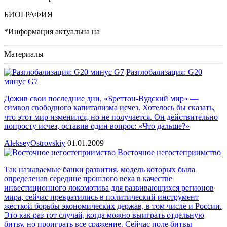
БИОГРАФИЯ
*Информация актуальна на
Материалы
Разглобализация: G20
минус G7
Дожив свои последние дни, «Бреттон-Вудский мир» —
символ свободного капитализма исчез. Хотелось бы сказать,
что этот мир изменился, но не получается. Он действительно
попросту исчез, оставив один вопрос: «Что дальше?»
AlekseyOstrovskiy
01.01.2009
Восточное негостеприимство
Так называемые банки развития, модель которых была
определенав середине прошлого века в качестве
инвестиционного локомотива для развивающихся регионов
мира, сейчас превратились в политический инструмент
жесткой борьбы экономических держав, в том числе и России.
Это как раз тот случай, когда можно выиграть отдельную
битву, но проиграть все сражение. Сейчас поле битвы