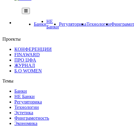
НЕ
Банки
Регуляторика
Технологии
Финграмот
Банки
Проекты
КОНФЕРЕНЦИИ
FINAWARD
ПРО ЦФА
ЖУРНАЛ
Б.О WOMEN
Темы
Банки
НЕ Банки
Регуляторика
Технологии
Эстетика
Финграмотность
Экономика