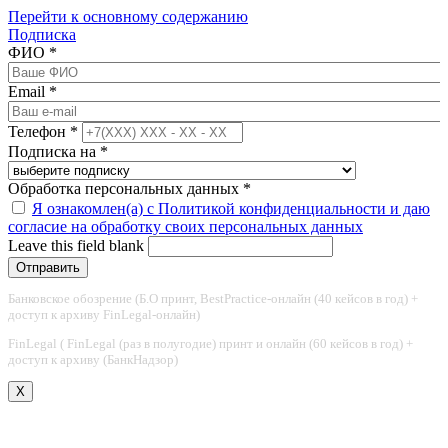
Перейти к основному содержанию
Подписка
ФИО
*
Email
*
Телефон
*
Подписка на
*
Обработка персональных данных
*
Я ознакомлен(а) с Политикой конфиденциальности и даю
согласие на обработку своих персональных данных
Leave this field blank
Банковское обозрение (Б.О принт, BestPractice-онлайн (40 кейсов в год) +
доступ к архиву FinLegal-онлайн)
FinLegal ( FinLegal (раз в полугодие) принт и онлайн (60 кейсов в год) +
доступ к архиву (БанкНадзор)
X