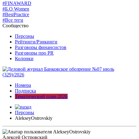
#FINAWARD
#Б.О Women
#BestPractice
#Все теги
Сообщество
Персоны
Рейтинги/Рэнкинги
Разговоры финансистов
Разговоры про PR
Колонки
Номера
Подписка
Тематический план 2026
Персоны
AlekseyOstrovskiy
Алексей Островский