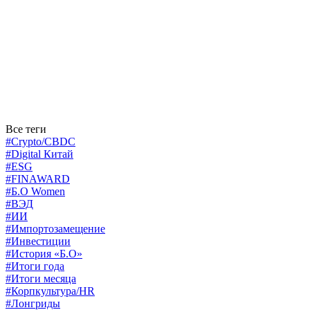
Все теги
#Crypto/CBDC
#Digital Китай
#ESG
#FINAWARD
#Б.О Women
#ВЭД
#ИИ
#Импортозамещение
#Инвестиции
#История «Б.О»
#Итоги года
#Итоги месяца
#Корпкультура/HR
#Лонгриды