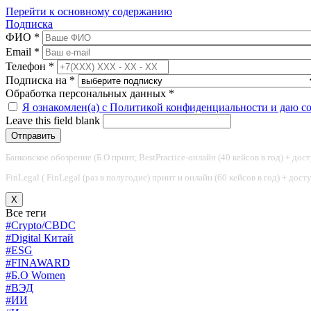
Перейти к основному содержанию
Подписка
ФИО
*
Email
*
Телефон
*
Подписка на
*
Обработка персональных данных
*
Я ознакомлен(а) с Политикой конфиденциальности и даю с
Leave this field blank
Банковское обозрение (Б.О принт, BestPractice-онлайн (40 кейсов в год) + дос
FinLegal ( FinLegal (раз в полугодие) принт и онлайн (60 кейсов в год) + дос
X
Все теги
#Crypto/CBDC
#Digital Китай
#ESG
#FINAWARD
#Б.О Women
#ВЭД
#ИИ