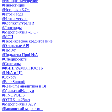
#Импортозамещение
#Инвестиции
#История «Б.О»
#Итоги года
#Итоги месяца
#Корпкультура/HR
#Лонгриды
#Мероприятия «Б.О»
#МСП
#Небанковское кредитование
#Открытые API
#ПМЭФ
#Подкасты ПроЦФА
#Спецпроекты
#Стартапы
#ФИНГРАМОТНОСТЬ
#ЦФА и ЦР
#Эскроу
#BankSummit
#Real-time аналитика и BI
#УральскийФорум
#FINOPOLIS
#ОТПБанк25лет
#Мероприятия АБР
#Банковский маркетинг