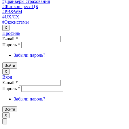
#Драйверы страхования
#Финконгресс ЦБ
#PB&WM
#UX/CX
#Экосистемы
X
Профиль
E-mail
*
Пароль
*
Забыли пароль?
X
Вход
E-mail
*
Пароль
*
Забыли пароль?
X