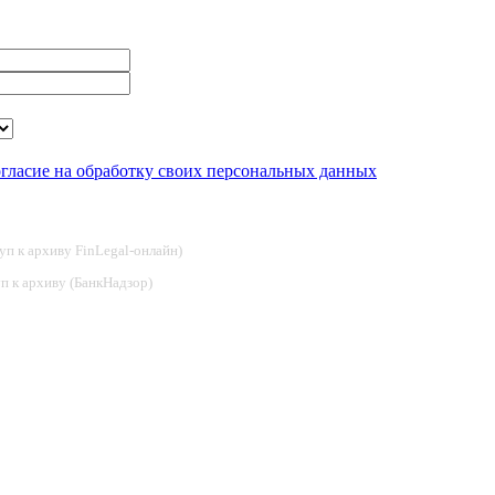
огласие на обработку своих персональных данных
туп к архиву FinLegal-онлайн)
туп к архиву (БанкНадзор)