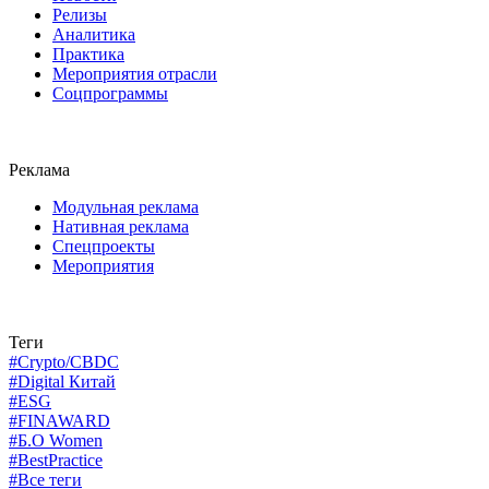
Релизы
Аналитика
Практика
Мероприятия отрасли
Соцпрограммы
Реклама
Модульная реклама
Нативная реклама
Спецпроекты
Мероприятия
Теги
#Crypto/CBDC
#Digital Китай
#ESG
#FINAWARD
#Б.О Women
#BestPractice
#Все теги