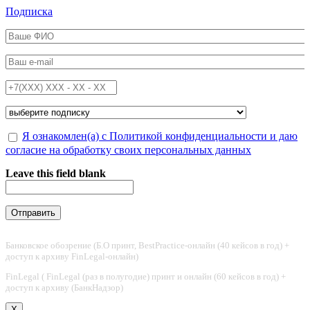
Перейти к основному содержанию
Подписка
ФИО
*
Email
*
Телефон
*
Подписка на
*
Обработка персональных данных
Я ознакомлен(а) с Политикой конфиденциальности и даю
*
согласие на обработку своих персональных данных
Leave this field blank
Банковское обозрение (Б.О принт, BestPractice-онлайн (40 кейсов в год) +
доступ к архиву FinLegal-онлайн)
FinLegal ( FinLegal (раз в полугодие) принт и онлайн (60 кейсов в год) +
доступ к архиву (БанкНадзор)
X