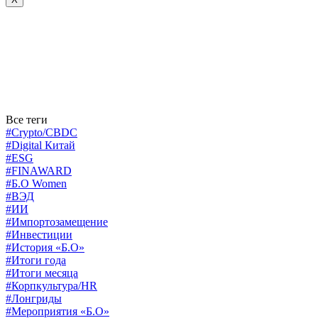
Все теги
#Crypto/CBDC
#Digital Китай
#ESG
#FINAWARD
#Б.О Women
#ВЭД
#ИИ
#Импортозамещение
#Инвестиции
#История «Б.О»
#Итоги года
#Итоги месяца
#Корпкультура/HR
#Лонгриды
#Мероприятия «Б.О»