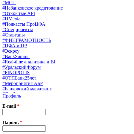
#МСП
#Небанковское кредитование
#Открытые API
#ПМЭФ
#Подкасты ПроЦФА
#Спецпроекты
#Стартапы
#ФИНГРАМОТНОСТЬ
#ЦФА и ЦР
#Эскроу
#BankSummit
#Real-time аналитика и BI
#УральскийФорум
#FINOPOLIS
#ОТПБанк25лет
#Мероприятия АБР
#Банковский маркетинг
#Драйверы страхования
Профиль
#Финконгресс ЦБ
#PB&WM
E-mail
*
#UX/CX
#Экосистемы
X
Пароль
*