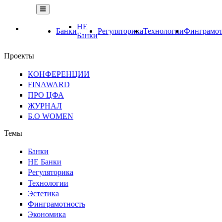
НЕ
Банки
Регуляторика
Технологии
Финграмот
Банки
Проекты
КОНФЕРЕНЦИИ
FINAWARD
ПРО ЦФА
ЖУРНАЛ
Б.О WOMEN
Темы
Банки
НЕ Банки
Регуляторика
Технологии
Эстетика
Финграмотность
Экономика