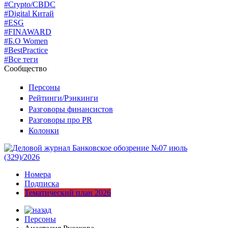
#Crypto/CBDC
#Digital Китай
#ESG
#FINAWARD
#Б.О Women
#BestPractice
#Все теги
Сообщество
Персоны
Рейтинги/Рэнкинги
Разговоры финансистов
Разговоры про PR
Колонки
Номера
Подписка
Тематический план 2026
Персоны