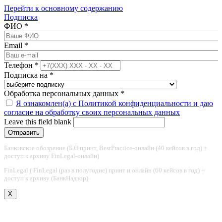
Перейти к основному содержанию
Подписка
ФИО
*
Email
*
Телефон
*
Подписка на
*
Обработка персональных данных
*
Я ознакомлен(а) с Политикой конфиденциальности и даю
согласие на обработку своих персональных данных
Leave this field blank
Банковское обозрение (Б.О принт, BestPractice-онлайн (40 кейсов в год) +
доступ к архиву FinLegal-онлайн)
FinLegal ( FinLegal (раз в полугодие) принт и онлайн (60 кейсов в год) +
доступ к архиву (БанкНадзор)
X