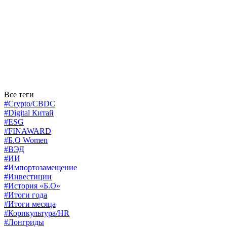
Все теги
#Crypto/CBDC
#Digital Китай
#ESG
#FINAWARD
#Б.О Women
#ВЭД
#ИИ
#Импортозамещение
#Инвестиции
#История «Б.О»
#Итоги года
#Итоги месяца
#Корпкультура/HR
#Лонгриды