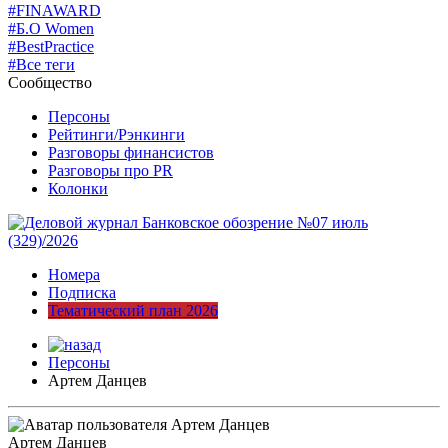
#FINAWARD
#Б.О Women
#BestPractice
#Все теги
Сообщество
Персоны
Рейтинги/Рэнкинги
Разговоры финансистов
Разговоры про PR
Колонки
Номера
Подписка
Тематический план 2026
Персоны
Артем Данцев
Артем Данцев