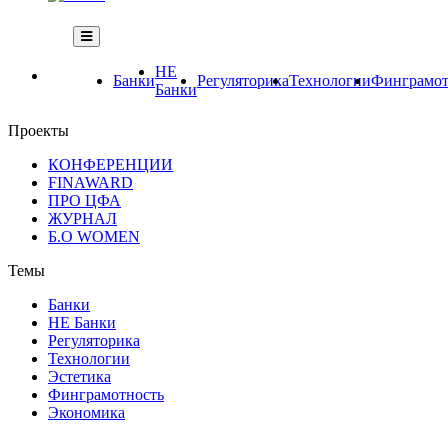
НЕ
Банки
Регуляторика
Технологии
Финграмот
Банки
Проекты
КОНФЕРЕНЦИИ
FINAWARD
ПРО ЦФА
ЖУРНАЛ
Б.О WOMEN
Темы
Банки
НЕ Банки
Регуляторика
Технологии
Эстетика
Финграмотность
Экономика