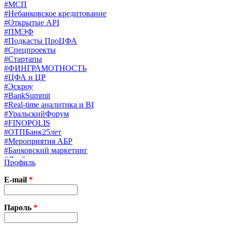
#МСП
#Небанковское кредитование
#Открытые API
#ПМЭФ
#Подкасты ПроЦФА
#Спецпроекты
#Стартапы
#ФИНГРАМОТНОСТЬ
#ЦФА и ЦР
#Эскроу
#BankSummit
#Real-time аналитика и BI
#УральскийФорум
#FINOPOLIS
#ОТПБанк25лет
#Мероприятия АБР
#Банковский маркетинг
#Драйверы страхования
Профиль
#Финконгресс ЦБ
#PB&WM
E-mail
*
#UX/CX
#Экосистемы
X
Пароль
*