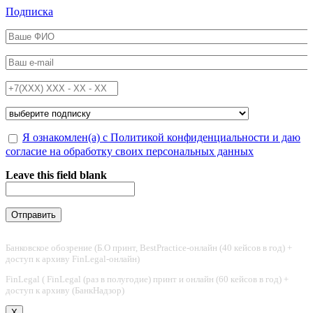
Перейти к основному содержанию
Подписка
ФИО
*
Email
*
Телефон
*
Подписка на
*
Обработка персональных данных
Я ознакомлен(а) с Политикой конфиденциальности и даю
*
согласие на обработку своих персональных данных
Leave this field blank
Банковское обозрение (Б.О принт, BestPractice-онлайн (40 кейсов в год) +
доступ к архиву FinLegal-онлайн)
FinLegal ( FinLegal (раз в полугодие) принт и онлайн (60 кейсов в год) +
доступ к архиву (БанкНадзор)
X