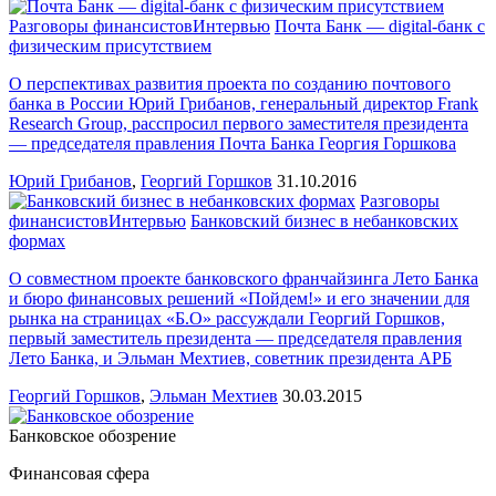
Разговоры финансистов
Интервью
Почта Банк — digital-банк с
физическим присутствием
О перспективах развития проекта по созданию почтового
банка в России Юрий Грибанов, генеральный директор Frank
Research Group, расспросил первого заместителя президента
— председателя правления Почта Банка Георгия Горшкова
Юрий Грибанов
,
Георгий Горшков
31.10.2016
Разговоры
финансистов
Интервью
Банковский бизнес в небанковских
формах
О совместном проекте банковского франчайзинга Лето Банка
и бюро финансовых решений «Пойдем!» и его значении для
рынка на страницах «Б.О» рассуждали Георгий Горшков,
первый заместитель президента — председателя правления
Лето Банка, и Эльман Мехтиев, советник президента АРБ
Георгий Горшков
,
Эльман Мехтиев
30.03.2015
Банковское обозрение
Финансовая сфера