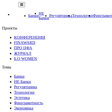
НЕ
Банки
Регуляторика
Технологии
Финграмот
Банки
Проекты
КОНФЕРЕНЦИИ
FINAWARD
ПРО ЦФА
ЖУРНАЛ
Б.О WOMEN
Темы
Банки
НЕ Банки
Регуляторика
Технологии
Эстетика
Финграмотность
Экономика