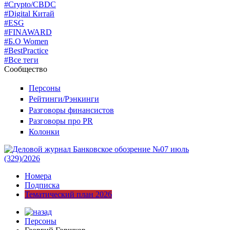
#Crypto/CBDC
#Digital Китай
#ESG
#FINAWARD
#Б.О Women
#BestPractice
#Все теги
Сообщество
Персоны
Рейтинги/Рэнкинги
Разговоры финансистов
Разговоры про PR
Колонки
Номера
Подписка
Тематический план 2026
Персоны