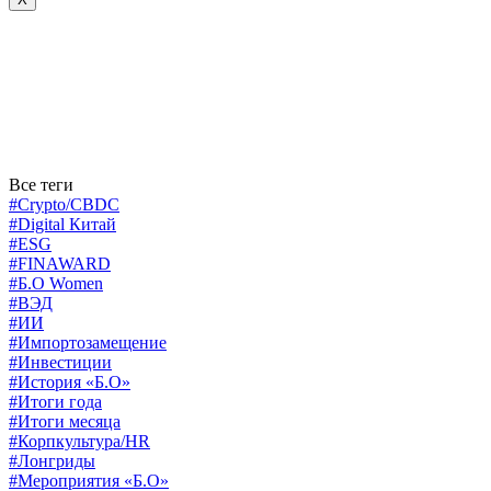
Все теги
#Crypto/CBDC
#Digital Китай
#ESG
#FINAWARD
#Б.О Women
#ВЭД
#ИИ
#Импортозамещение
#Инвестиции
#История «Б.О»
#Итоги года
#Итоги месяца
#Корпкультура/HR
#Лонгриды
#Мероприятия «Б.О»