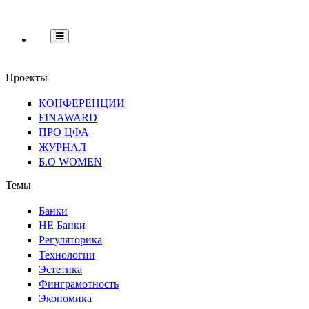
НЕ
Банки
Регуляторика
Технологии
Финграмот
Банки
Проекты
КОНФЕРЕНЦИИ
FINAWARD
ПРО ЦФА
ЖУРНАЛ
Б.О WOMEN
Темы
Банки
НЕ Банки
Регуляторика
Технологии
Эстетика
Финграмотность
Экономика