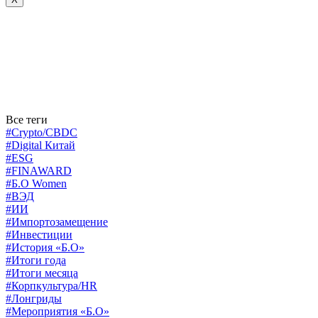
Все теги
#Crypto/CBDC
#Digital Китай
#ESG
#FINAWARD
#Б.О Women
#ВЭД
#ИИ
#Импортозамещение
#Инвестиции
#История «Б.О»
#Итоги года
#Итоги месяца
#Корпкультура/HR
#Лонгриды
#Мероприятия «Б.О»