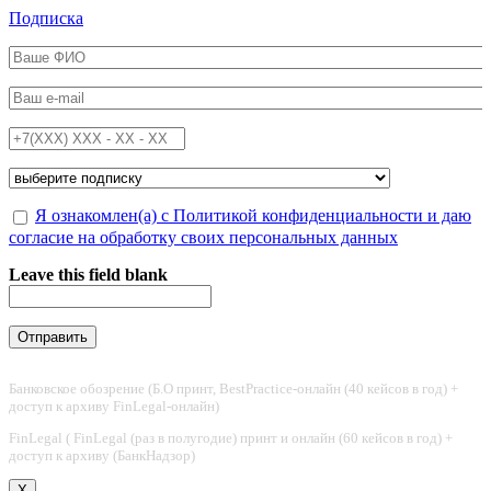
Перейти к основному содержанию
Подписка
ФИО
*
Email
*
Телефон
*
Подписка на
*
Обработка персональных данных
Я ознакомлен(а) с Политикой конфиденциальности и даю
*
согласие на обработку своих персональных данных
Leave this field blank
Банковское обозрение (Б.О принт, BestPractice-онлайн (40 кейсов в год) +
доступ к архиву FinLegal-онлайн)
FinLegal ( FinLegal (раз в полугодие) принт и онлайн (60 кейсов в год) +
доступ к архиву (БанкНадзор)
X