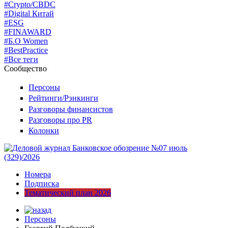
#Crypto/CBDC
#Digital Китай
#ESG
#FINAWARD
#Б.О Women
#BestPractice
#Все теги
Сообщество
Персоны
Рейтинги/Рэнкинги
Разговоры финансистов
Разговоры про PR
Колонки
Номера
Подписка
Тематический план 2026
Персоны