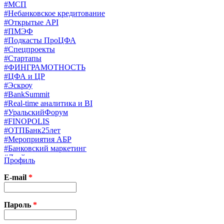
#МСП
#Небанковское кредитование
#Открытые API
#ПМЭФ
#Подкасты ПроЦФА
#Спецпроекты
#Стартапы
#ФИНГРАМОТНОСТЬ
#ЦФА и ЦР
#Эскроу
#BankSummit
#Real-time аналитика и BI
#УральскийФорум
#FINOPOLIS
#ОТПБанк25лет
#Мероприятия АБР
#Банковский маркетинг
#Драйверы страхования
Профиль
#Финконгресс ЦБ
#PB&WM
E-mail
*
#UX/CX
#Экосистемы
X
Пароль
*