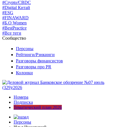
#Crypto/CBDC
#Digital Китай
#ESG
#FINAWARD
#Б.О Women
#BestPractice
#Все теги
Сообщество
Персоны
Рейтинги/Рэнкинги
Разговоры финансистов
Разговоры про PR
Колонки
Номера
Подписка
Тематический план 2026
Персоны