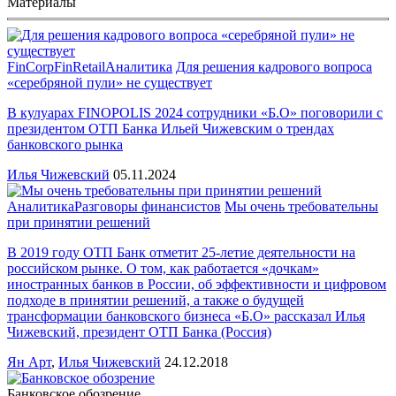
Материалы
FinCorp
FinRetail
Аналитика
Для решения кадрового вопроса
«серебряной пули» не существует
В кулуарах FINOPOLIS 2024 сотрудники «Б.О» поговорили с
президентом ОТП Банка Ильей Чижевским о трендах
банковского рынка
Илья Чижевский
05.11.2024
Аналитика
Разговоры финансистов
Мы очень требовательны
при принятии решений
В 2019 году ОТП Банк отметит 25-летие деятельности на
российском рынке. О том, как работается «дочкам»
иностранных банков в России, об эффективности и цифровом
подходе в принятии решений, а также о будущей
трансформации банковского бизнеса «Б.О» рассказал Илья
Чижевский, президент ОТП Банка (Россия)
Ян Арт
,
Илья Чижевский
24.12.2018
Банковское обозрение