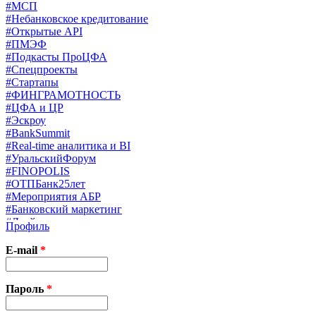
#МСП
#Небанковское кредитование
#Открытые API
#ПМЭФ
#Подкасты ПроЦФА
#Спецпроекты
#Стартапы
#ФИНГРАМОТНОСТЬ
#ЦФА и ЦР
#Эскроу
#BankSummit
#Real-time аналитика и BI
#УральскийФорум
#FINOPOLIS
#ОТПБанк25лет
#Мероприятия АБР
#Банковский маркетинг
#Драйверы страхования
Профиль
#Финконгресс ЦБ
#PB&WM
E-mail
*
#UX/CX
#Экосистемы
X
Пароль
*