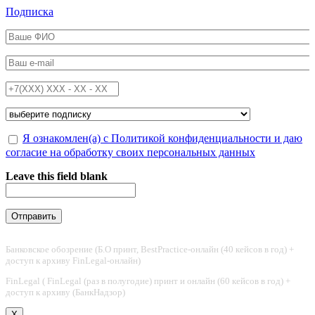
Перейти к основному содержанию
Подписка
ФИО
*
Email
*
Телефон
*
Подписка на
*
Обработка персональных данных
Я ознакомлен(а) с Политикой конфиденциальности и даю
*
согласие на обработку своих персональных данных
Leave this field blank
Банковское обозрение (Б.О принт, BestPractice-онлайн (40 кейсов в год) +
доступ к архиву FinLegal-онлайн)
FinLegal ( FinLegal (раз в полугодие) принт и онлайн (60 кейсов в год) +
доступ к архиву (БанкНадзор)
X