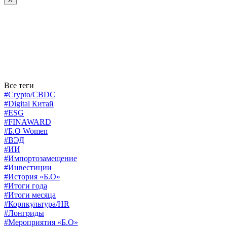
Все теги
#Crypto/CBDC
#Digital Китай
#ESG
#FINAWARD
#Б.О Women
#ВЭД
#ИИ
#Импортозамещение
#Инвестиции
#История «Б.О»
#Итоги года
#Итоги месяца
#Корпкультура/HR
#Лонгриды
#Мероприятия «Б.О»