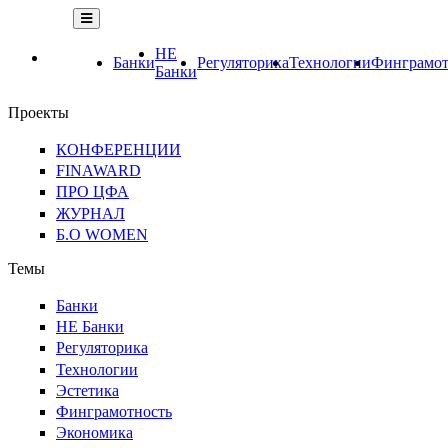
НЕ
Банки
Регуляторика
Технологии
Финграмот
Банки
Проекты
КОНФЕРЕНЦИИ
FINAWARD
ПРО ЦФА
ЖУРНАЛ
Б.О WOMEN
Темы
Банки
НЕ Банки
Регуляторика
Технологии
Эстетика
Финграмотность
Экономика