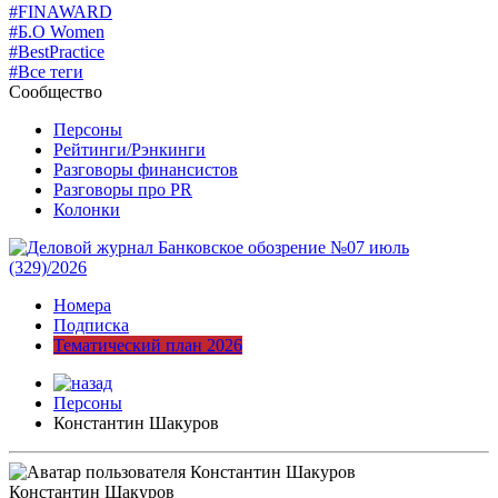
#FINAWARD
#Б.О Women
#BestPractice
#Все теги
Сообщество
Персоны
Рейтинги/Рэнкинги
Разговоры финансистов
Разговоры про PR
Колонки
Номера
Подписка
Тематический план 2026
Персоны
Константин Шакуров
Константин Шакуров