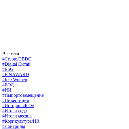
Все теги
#Crypto/CBDC
#Digital Китай
#ESG
#FINAWARD
#Б.О Women
#ВЭД
#ИИ
#Импортозамещение
#Инвестиции
#История «Б.О»
#Итоги года
#Итоги месяца
#Корпкультура/HR
#Лонгриды