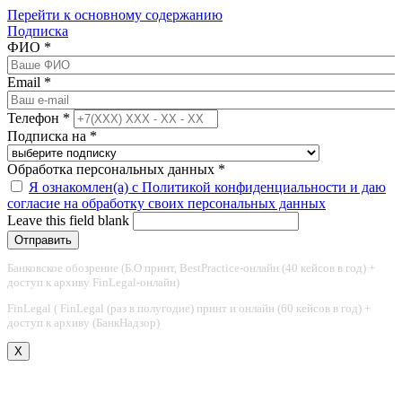
Перейти к основному содержанию
Подписка
ФИО
*
Email
*
Телефон
*
Подписка на
*
Обработка персональных данных
*
Я ознакомлен(а) с Политикой конфиденциальности и даю
согласие на обработку своих персональных данных
Leave this field blank
Банковское обозрение (Б.О принт, BestPractice-онлайн (40 кейсов в год) +
доступ к архиву FinLegal-онлайн)
FinLegal ( FinLegal (раз в полугодие) принт и онлайн (60 кейсов в год) +
доступ к архиву (БанкНадзор)
X