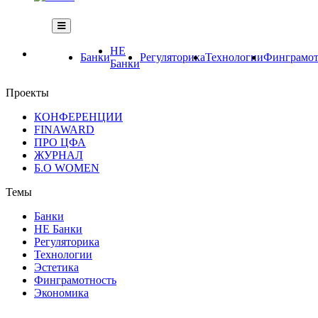
НЕ
Банки
Регуляторика
Технологии
Финграмот
Банки
Проекты
КОНФЕРЕНЦИИ
FINAWARD
ПРО ЦФА
ЖУРНАЛ
Б.О WOMEN
Темы
Банки
НЕ Банки
Регуляторика
Технологии
Эстетика
Финграмотность
Экономика