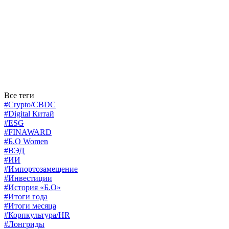
Все теги
#Crypto/CBDC
#Digital Китай
#ESG
#FINAWARD
#Б.О Women
#ВЭД
#ИИ
#Импортозамещение
#Инвестиции
#История «Б.О»
#Итоги года
#Итоги месяца
#Корпкультура/HR
#Лонгриды