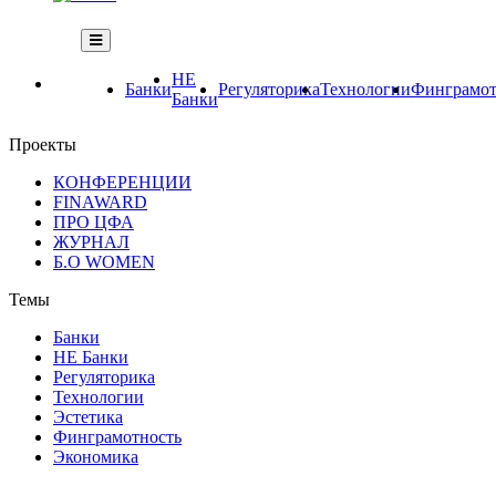
НЕ
Банки
Регуляторика
Технологии
Финграмот
Банки
Проекты
КОНФЕРЕНЦИИ
FINAWARD
ПРО ЦФА
ЖУРНАЛ
Б.О WOMEN
Темы
Банки
НЕ Банки
Регуляторика
Технологии
Эстетика
Финграмотность
Экономика