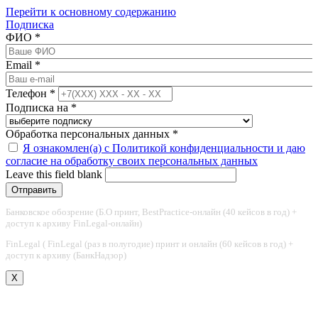
Перейти к основному содержанию
Подписка
ФИО
*
Email
*
Телефон
*
Подписка на
*
Обработка персональных данных
*
Я ознакомлен(а) с Политикой конфиденциальности и даю
согласие на обработку своих персональных данных
Leave this field blank
Банковское обозрение (Б.О принт, BestPractice-онлайн (40 кейсов в год) +
доступ к архиву FinLegal-онлайн)
FinLegal ( FinLegal (раз в полугодие) принт и онлайн (60 кейсов в год) +
доступ к архиву (БанкНадзор)
X