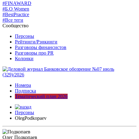
#FINAWARD
#Б.О Women
#BestPractice
#Все теги
Сообщество
Персоны
Рейтинги/Рэнкинги
Разговоры финансистов
Разговоры про PR
Колонки
Номера
Подписка
Тематический план 2026
Персоны
OlegPodkopaev
Олег Подкопаев