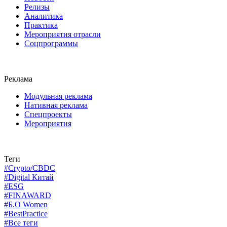
Релизы
Аналитика
Практика
Мероприятия отрасли
Соцпрограммы
Реклама
Модульная реклама
Нативная реклама
Спецпроекты
Мероприятия
Теги
#Crypto/CBDC
#Digital Китай
#ESG
#FINAWARD
#Б.О Women
#BestPractice
#Все теги