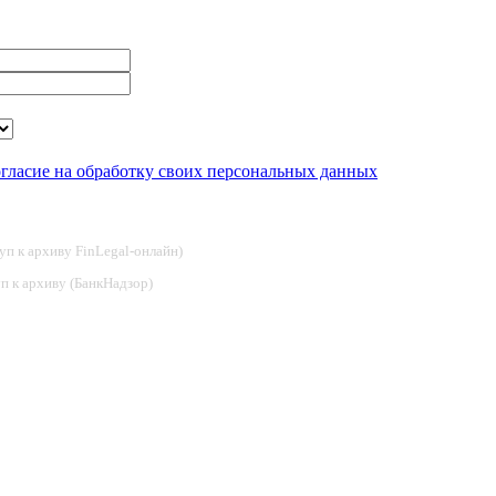
огласие на обработку своих персональных данных
туп к архиву FinLegal-онлайн)
туп к архиву (БанкНадзор)