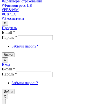
#Драйверы страхования
#Финконгресс ЦБ
#PB&WM
#UX/CX
#Экосистемы
X
Профиль
E-mail
*
Пароль
*
Забыли пароль?
X
Вход
E-mail
*
Пароль
*
Забыли пароль?
X