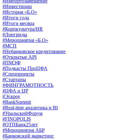
#Импортозамещение
#Инвестиции
#История «Б.О»
#Итоги года
#Итоги месяца
#Корпкультура/HR
#Лонгриды
#Мероприятия «Б.О»
#МСП
#Небанковское кредитование
#Открытые API
#ПМЭФ
#Подкасты ПроЦФА
#Спецпроекты
#Стартапы
#ФИНГРАМОТНОСТЬ
#ЦФА и ЦР
#Эскроу
#BankSummit
#Real-time аналитика и BI
#УральскийФорум
#FINOPOLIS
#ОТПБанк25лет
#Мероприятия АБР
#Банковский маркетинг