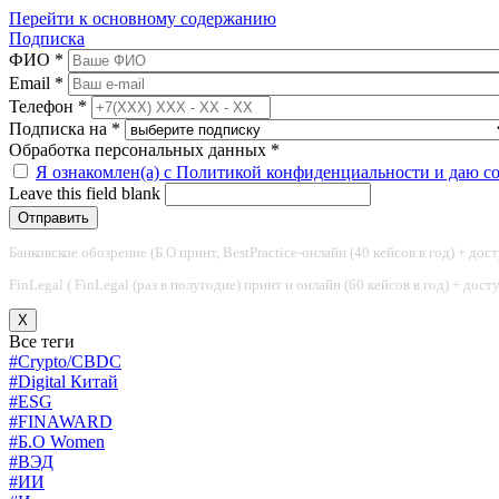
Перейти к основному содержанию
Подписка
ФИО
*
Email
*
Телефон
*
Подписка на
*
Обработка персональных данных
*
Я ознакомлен(а) с Политикой конфиденциальности и даю с
Leave this field blank
Банковское обозрение (Б.О принт, BestPractice-онлайн (40 кейсов в год) + дос
FinLegal ( FinLegal (раз в полугодие) принт и онлайн (60 кейсов в год) + дос
X
Все теги
#Crypto/CBDC
#Digital Китай
#ESG
#FINAWARD
#Б.О Women
#ВЭД
#ИИ