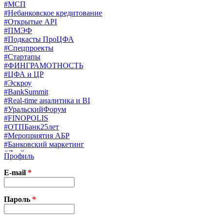
#МСП
#Небанковское кредитование
#Открытые API
#ПМЭФ
#Подкасты ПроЦФА
#Спецпроекты
#Стартапы
#ФИНГРАМОТНОСТЬ
#ЦФА и ЦР
#Эскроу
#BankSummit
#Real-time аналитика и BI
#УральскийФорум
#FINOPOLIS
#ОТПБанк25лет
#Мероприятия АБР
#Банковский маркетинг
#Драйверы страхования
Профиль
#Финконгресс ЦБ
#PB&WM
E-mail
*
#UX/CX
#Экосистемы
X
Пароль
*