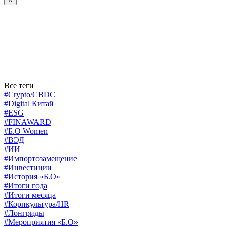
Все теги
#Crypto/CBDC
#Digital Китай
#ESG
#FINAWARD
#Б.О Women
#ВЭД
#ИИ
#Импортозамещение
#Инвестиции
#История «Б.О»
#Итоги года
#Итоги месяца
#Корпкультура/HR
#Лонгриды
#Мероприятия «Б.О»