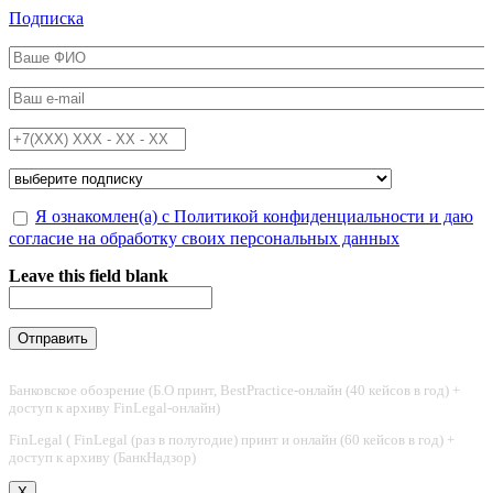
Перейти к основному содержанию
Подписка
ФИО
*
Email
*
Телефон
*
Подписка на
*
Обработка персональных данных
Я ознакомлен(а) с Политикой конфиденциальности и даю
*
согласие на обработку своих персональных данных
Leave this field blank
Банковское обозрение (Б.О принт, BestPractice-онлайн (40 кейсов в год) +
доступ к архиву FinLegal-онлайн)
FinLegal ( FinLegal (раз в полугодие) принт и онлайн (60 кейсов в год) +
доступ к архиву (БанкНадзор)
X