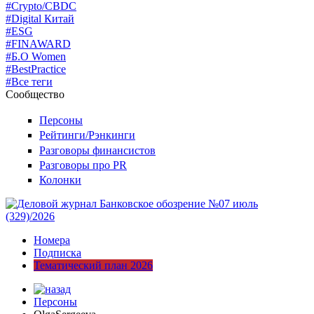
#Crypto/CBDC
#Digital Китай
#ESG
#FINAWARD
#Б.О Women
#BestPractice
#Все теги
Сообщество
Персоны
Рейтинги/Рэнкинги
Разговоры финансистов
Разговоры про PR
Колонки
Номера
Подписка
Тематический план 2026
Персоны