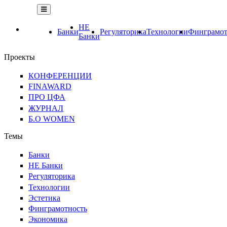
НЕ
Банки
Регуляторика
Технологии
Финграмот
Банки
Проекты
КОНФЕРЕНЦИИ
FINAWARD
ПРО ЦФА
ЖУРНАЛ
Б.О WOMEN
Темы
Банки
НЕ Банки
Регуляторика
Технологии
Эстетика
Финграмотность
Экономика