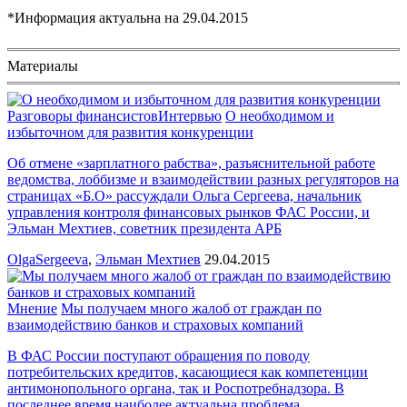
*Информация актуальна на
29.04.2015
Материалы
Разговоры финансистов
Интервью
О необходимом и
избыточном для развития конкуренции
Об отмене «зарплатного рабства», разъяснительной работе
ведомства, лоббизме и взаимодействии разных регуляторов на
страницах «Б.О» рассуждали Ольга Сергеева, начальник
управления контроля финансовых рынков ФАС России, и
Эльман Мехтиев, советник президента АРБ
OlgaSergeeva
,
Эльман Мехтиев
29.04.2015
Мнение
Мы получаем много жалоб от граждан по
взаимодействию банков и страховых компаний
В ФАС России поступают обращения по поводу
потребительских кредитов, касающиеся как компетенции
антимонопольного органа, так и Роспотребнадзора. В
последнее время наиболее актуальна проблема