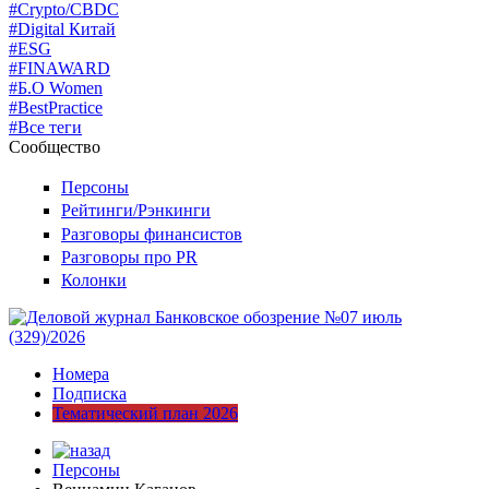
#Crypto/CBDC
#Digital Китай
#ESG
#FINAWARD
#Б.О Women
#BestPractice
#Все теги
Сообщество
Персоны
Рейтинги/Рэнкинги
Разговоры финансистов
Разговоры про PR
Колонки
Номера
Подписка
Тематический план 2026
Персоны