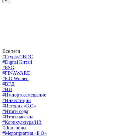
Все теги
#Crypto/CBDC
#Digital Китай
#ESG
#FINAWARD
#Б.О Women
#ВЭД
#ИИ
#Импортозамещение
#Инвестиции
#История «Б.О»
#Итоги года
#Итоги месяца
#Корпкультура/HR
#Лонгриды
#Мероприятия «Б.О»