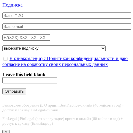
Перейти к основному содержанию
Подписка
ФИО
*
Email
*
Телефон
*
Подписка на
*
Обработка персональных данных
Я ознакомлен(а) с Политикой конфиденциальности и даю
*
согласие на обработку своих персональных данных
Leave this field blank
Банковское обозрение (Б.О принт, BestPractice-онлайн (40 кейсов в год) +
доступ к архиву FinLegal-онлайн)
FinLegal ( FinLegal (раз в полугодие) принт и онлайн (60 кейсов в год) +
доступ к архиву (БанкНадзор)
X