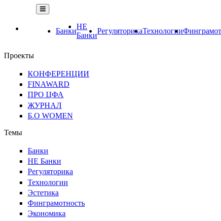
НЕ
Банки
Регуляторика
Технологии
Финграмот
Банки
Проекты
КОНФЕРЕНЦИИ
FINAWARD
ПРО ЦФА
ЖУРНАЛ
Б.О WOMEN
Темы
Банки
НЕ Банки
Регуляторика
Технологии
Эстетика
Финграмотность
Экономика