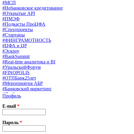
#МСП
#Небанковское кредитование
#Открытые API
#ПМЭФ
#Подкасты ПроЦФА
#Спецпроекты
#Стартапы
#ФИНГРАМОТНОСТЬ
#ЦФА и ЦР
#Эскроу
#BankSummit
#Real-time аналитика и BI
#УральскийФорум
#FINOPOLIS
#ОТПБанк25лет
#Мероприятия АБР
#Банковский маркетинг
#Драйверы страхования
Профиль
#Финконгресс ЦБ
#PB&WM
E-mail
*
#UX/CX
#Экосистемы
X
Пароль
*