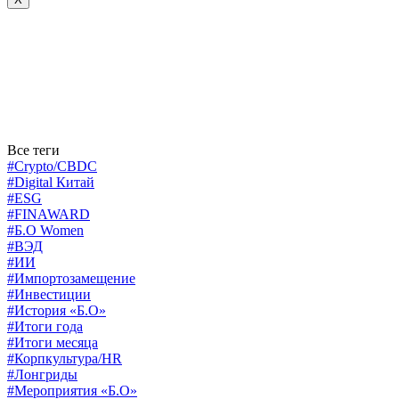
Все теги
#Crypto/CBDC
#Digital Китай
#ESG
#FINAWARD
#Б.О Women
#ВЭД
#ИИ
#Импортозамещение
#Инвестиции
#История «Б.О»
#Итоги года
#Итоги месяца
#Корпкультура/HR
#Лонгриды
#Мероприятия «Б.О»