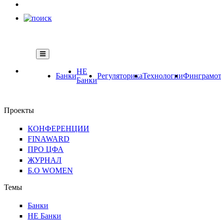
НЕ
Банки
Регуляторика
Технологии
Финграмот
Банки
Проекты
КОНФЕРЕНЦИИ
FINAWARD
ПРО ЦФА
ЖУРНАЛ
Б.О WOMEN
Темы
Банки
НЕ Банки