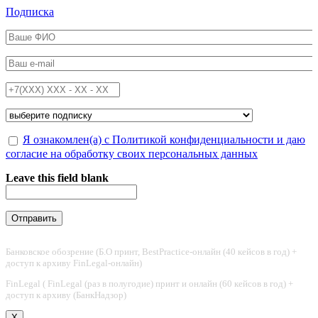
Перейти к основному содержанию
Подписка
ФИО
*
Email
*
Телефон
*
Подписка на
*
Обработка персональных данных
Я ознакомлен(а) с Политикой конфиденциальности и даю
*
согласие на обработку своих персональных данных
Leave this field blank
Банковское обозрение (Б.О принт, BestPractice-онлайн (40 кейсов в год) +
доступ к архиву FinLegal-онлайн)
FinLegal ( FinLegal (раз в полугодие) принт и онлайн (60 кейсов в год) +
доступ к архиву (БанкНадзор)
X