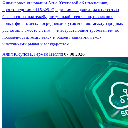
Финансовые инновации Алие Юсуповой об изменениях,
произошедших в 115-ФЗ. Среди них — адаптация к развитию
безналичных платежей, росту онлайн-сервисов, появлению
новых финансовых посредников и усложнению международных
расчетов, а вместе с этим — к возрастающим требованиям по
прозрачности, комплаенсу и обмену данными между
участниками рынка и государством
Алия Юсупова
,
Герман Негляд
07.08.2026