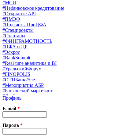
#МСП
#Небанковское кредитование
#Открытые API
#ПМЭФ
#Подкасты ПроЦФА
#Спецпроекты
#Стартапы
#ФИНГРАМОТНОСТЬ
#ЦФА и ЦР
#Эскроу
#BankSummit
#Real-time аналитика и BI
#УральскийФорум
#FINOPOLIS
#ОТПБанк25лет
#Мероприятия АБР
#Банковский маркетинг
#Драйверы страхования
Профиль
#Финконгресс ЦБ
#PB&WM
E-mail
*
#UX/CX
#Экосистемы
X
Пароль
*