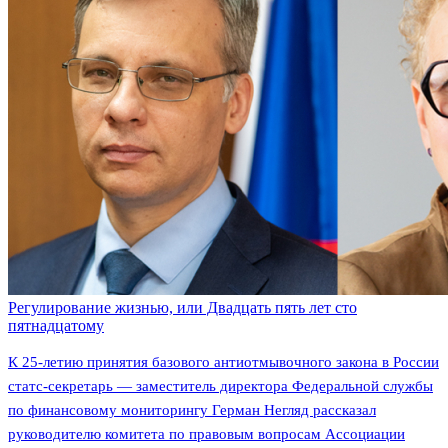
Регулирование жизнью, или Двадцать пять лет сто
пятнадцатому
К 25-летию принятия базового антиотмывочного закона в России
статс-секретарь — заместитель директора Федеральной службы
по финансовому мониторингу Герман Негляд рассказал
руководителю комитета по правовым вопросам Ассоциации