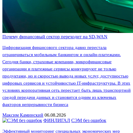
Почему финансовый сектор переходит на SD-WAN
Цифровизация финансового сектора давно перестала
ограничиваться мобильным банкингом и онлайн-платежами.
Сегодня банки, страховые компании, микрофинансовые
организации и платежные сервисы конкурируют не только
продуктами, но и скоростью вывода новых услуг, доступностью
цифровых сервисов и устойчивостью IT-инфраструктуры. В этих
условиях корпоративная сеть перестает быть лишь транспортной
средой передачи данных и становится одним из ключевых
факторов непрерывности бизнеса
Максим Каминский
06.08.2026
ФИНЛИГАЛ
СЭМ без ошибок
Эффективный мониторинг специальных экономических мер