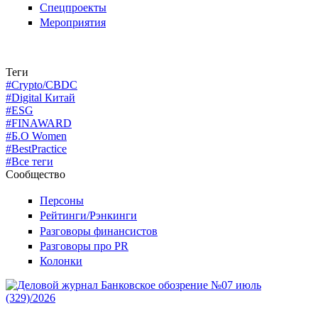
Спецпроекты
Мероприятия
Теги
#Crypto/CBDC
#Digital Китай
#ESG
#FINAWARD
#Б.О Women
#BestPractice
#Все теги
Сообщество
Персоны
Рейтинги/Рэнкинги
Разговоры финансистов
Разговоры про PR
Колонки