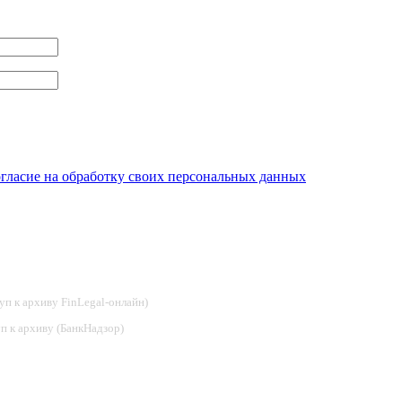
огласие на обработку своих персональных данных
туп к архиву FinLegal-онлайн)
туп к архиву (БанкНадзор)