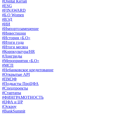
#Digital Китай
#ESG
#FINAWARD
#Б.О Women
#ВЭД
#ИИ
#Импортозамещение
#Инвестиции
#История «Б.О»
#Итоги года
#Итоги месяца
#Корпкультура/HR
#Лонгриды
#Мероприятия «Б.О»
#МСП
#Небанковское кредитование
#Открытые API
#ПМЭФ
#Подкасты ПроЦФА
#Спецпроекты
#Стартапы
#ФИНГРАМОТНОСТЬ
#ЦФА и ЦР
#Эскроу
#BankSummit