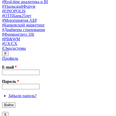
#Real-time аналитика и BI
#УральскийФорум
#FINOPOLIS
#ОТПБанк25лет
#Мероприятия АБР
#Банковский маркетинг
#Драйверы страхования
#Финконгресс ЦБ
#PB&WM
#UX/CX
#Экосистемы
X
Профиль
E-mail
*
Пароль
*
Забыли пароль?
X