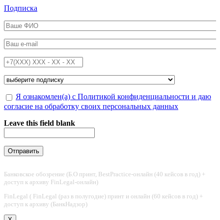
Перейти к основному содержанию
Подписка
ФИО
*
Email
*
Телефон
*
Подписка на
*
Обработка персональных данных
Я ознакомлен(а) с Политикой конфиденциальности и даю
*
согласие на обработку своих персональных данных
Leave this field blank
Банковское обозрение (Б.О принт, BestPractice-онлайн (40 кейсов в год) +
доступ к архиву FinLegal-онлайн)
FinLegal ( FinLegal (раз в полугодие) принт и онлайн (60 кейсов в год) +
доступ к архиву (БанкНадзор)
X