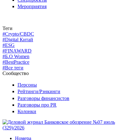
Мероприятия
Теги
#Crypto/CBDC
#Digital Китай
#ESG
#FINAWARD
#Б.О Women
#BestPractice
#Все теги
Сообщество
Персоны
Рейтинги/Рэнкинги
Разговоры финансистов
Разговоры про PR
Колонки
Номера