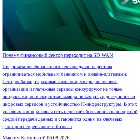
Почему финансовый сектор переходит на SD-WAN
Цифровизация финансового сектора давно перестала
ограничиваться мобильным банкингом и онлайн-платежами.
Сегодня банки, страховые компании, микрофинансовые
организации и платежные сервисы конкурируют не только
продуктами, но и скоростью вывода новых услуг, доступностью
цифровых сервисов и устойчивостью IT-инфраструктуры. В этих
условиях корпоративная сеть перестает быть лишь транспортной
средой передачи данных и становится одним из ключевых
факторов непрерывности бизнеса
Максим Каминский
06.08.2026