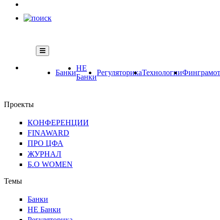
НЕ
Банки
Регуляторика
Технологии
Финграмот
Банки
Проекты
КОНФЕРЕНЦИИ
FINAWARD
ПРО ЦФА
ЖУРНАЛ
Б.О WOMEN
Темы
Банки
НЕ Банки
Регуляторика