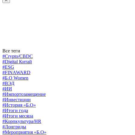
Все теги
#Crypto/CBDC
#Digital Китай
#ESG
#FINAWARD
#Б.О Women
#ВЭД
#ИИ
#Импортозамещение
#Инвестиции
#История «Б.О»
#Итоги года
#Итоги месяца
#Корпкультура/HR
#Лонгриды
#Мероприятия «Б.О»