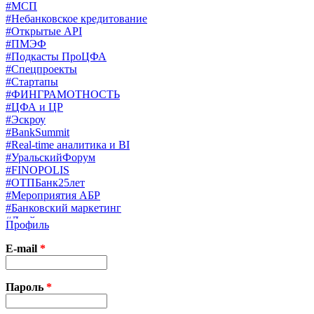
#МСП
#Небанковское кредитование
#Открытые API
#ПМЭФ
#Подкасты ПроЦФА
#Спецпроекты
#Стартапы
#ФИНГРАМОТНОСТЬ
#ЦФА и ЦР
#Эскроу
#BankSummit
#Real-time аналитика и BI
#УральскийФорум
#FINOPOLIS
#ОТПБанк25лет
#Мероприятия АБР
#Банковский маркетинг
#Драйверы страхования
Профиль
#Финконгресс ЦБ
#PB&WM
E-mail
*
#UX/CX
#Экосистемы
X
Пароль
*