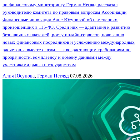
по финансовому мониторингу Герман Негляд рассказал
руководителю комитета по правовым вопросам Ассоциации
Финансовые инновации Алие Юсуповой об изменениях,
произошедших в 115-ФЗ. Среди них — адаптация к развитию
безналичных платежей, росту онлайн-сервисов, появлению
новых финансовых посредников и усложнению международных
расчетов, а вместе с этим — к возрастающим требованиям по
прозрачности, комплаенсу и обмену данными между
участниками рынка и государством
Алия Юсупова
,
Герман Негляд
07.08.2026