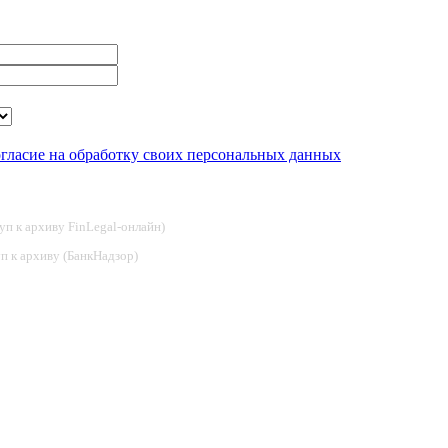
огласие на обработку своих персональных данных
туп к архиву FinLegal-онлайн)
туп к архиву (БанкНадзор)