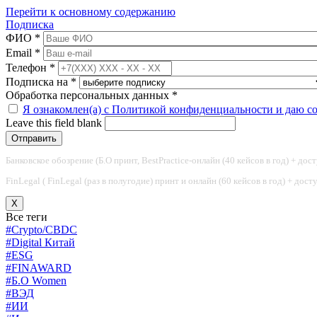
Перейти к основному содержанию
Подписка
ФИО
*
Email
*
Телефон
*
Подписка на
*
Обработка персональных данных
*
Я ознакомлен(а) с Политикой конфиденциальности и даю с
Leave this field blank
Банковское обозрение (Б.О принт, BestPractice-онлайн (40 кейсов в год) + дос
FinLegal ( FinLegal (раз в полугодие) принт и онлайн (60 кейсов в год) + дос
X
Все теги
#Crypto/CBDC
#Digital Китай
#ESG
#FINAWARD
#Б.О Women
#ВЭД
#ИИ