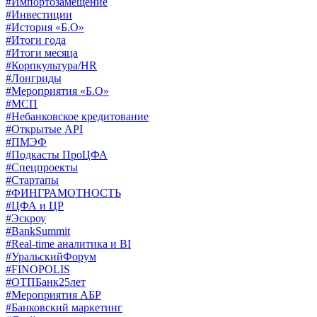
#Импортозамещение
#Инвестиции
#История «Б.О»
#Итоги года
#Итоги месяца
#Корпкультура/HR
#Лонгриды
#Мероприятия «Б.О»
#МСП
#Небанковское кредитование
#Открытые API
#ПМЭФ
#Подкасты ПроЦФА
#Спецпроекты
#Стартапы
#ФИНГРАМОТНОСТЬ
#ЦФА и ЦР
#Эскроу
#BankSummit
#Real-time аналитика и BI
#УральскийФорум
#FINOPOLIS
#ОТПБанк25лет
#Мероприятия АБР
#Банковский маркетинг