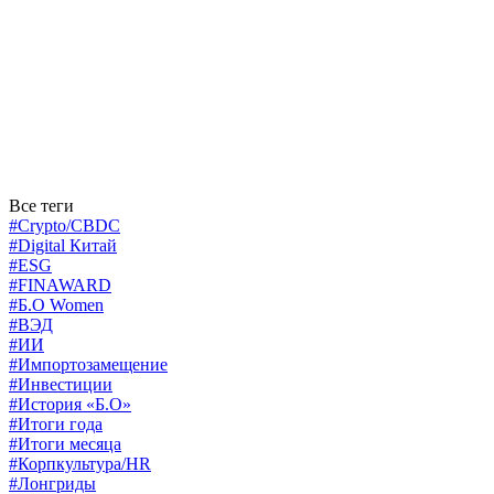
Все теги
#Crypto/CBDC
#Digital Китай
#ESG
#FINAWARD
#Б.О Women
#ВЭД
#ИИ
#Импортозамещение
#Инвестиции
#История «Б.О»
#Итоги года
#Итоги месяца
#Корпкультура/HR
#Лонгриды