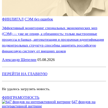
ФИНЛИГАЛ
СЭМ без ошибок
Эффективный мониторинг специальных экономических мер
(СЭМ) — уже не опция, а обязанность: только выстроенные
процессы в банках, автоматизация и прозрачная идентификация
подконтрольных структур способны защитить российскую
финансовую систему от внешних шоков
Александр Шепелин
05.08.2026
ПЕРЕЙТИ НА ГЛАВНУЮ
Не удалось загрузить новость.
ФИНГРАМОТНОСТЬ
647 фондов на
интерактивной витрине