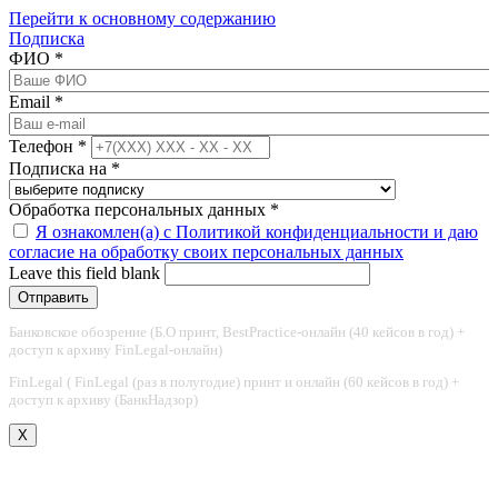
Перейти к основному содержанию
Подписка
ФИО
*
Email
*
Телефон
*
Подписка на
*
Обработка персональных данных
*
Я ознакомлен(а) с Политикой конфиденциальности и даю
согласие на обработку своих персональных данных
Leave this field blank
Банковское обозрение (Б.О принт, BestPractice-онлайн (40 кейсов в год) +
доступ к архиву FinLegal-онлайн)
FinLegal ( FinLegal (раз в полугодие) принт и онлайн (60 кейсов в год) +
доступ к архиву (БанкНадзор)
X