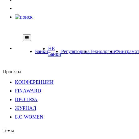
НЕ
Банки
Регуляторика
Технологии
Финграмот
Банки
Проекты
КОНФЕРЕНЦИИ
FINAWARD
ПРО ЦФА
ЖУРНАЛ
Б.О WOMEN
Темы