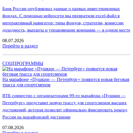
Банк России опубликовал данные о паевых инвестиционных
фондах. С помощью нейросети мы превратили excel-файл в
интерактивный навигатор: типы фондов, стратегии, комиссии,
доходность, выплаты и управляющие компании — в одном месте
08.07.2026
Перейти в раздел
СОЦПРОГРАММЫ
На марафоне «Пушкин — Петербург» появится новая беговая
трасса для спортсменов
ВТБ совместно с организаторами 99-го марафона «Пушкин —
Петербург» представит новую трассу для спортсменов высших
достижений, которая позволит официально фиксировать рекорд
России на марафонской дистанции
07.08.2026
Перейти в раздел