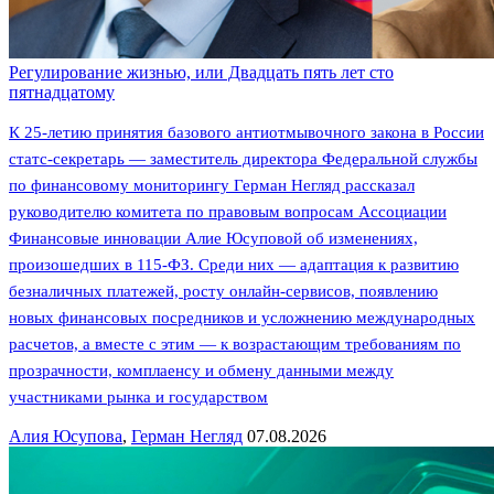
Регулирование жизнью, или Двадцать пять лет сто
пятнадцатому
К 25-летию принятия базового антиотмывочного закона в России
статс-секретарь — заместитель директора Федеральной службы
по финансовому мониторингу Герман Негляд рассказал
руководителю комитета по правовым вопросам Ассоциации
Финансовые инновации Алие Юсуповой об изменениях,
произошедших в 115-ФЗ. Среди них — адаптация к развитию
безналичных платежей, росту онлайн-сервисов, появлению
новых финансовых посредников и усложнению международных
расчетов, а вместе с этим — к возрастающим требованиям по
прозрачности, комплаенсу и обмену данными между
участниками рынка и государством
Алия Юсупова
,
Герман Негляд
07.08.2026