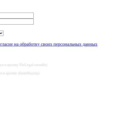
огласие на обработку своих персональных данных
туп к архиву FinLegal-онлайн)
туп к архиву (БанкНадзор)