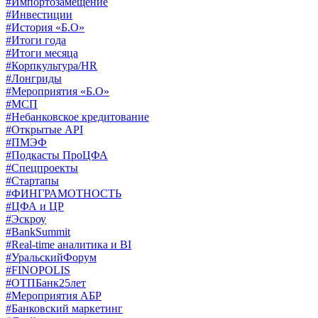
#Импортозамещение
#Инвестиции
#История «Б.О»
#Итоги года
#Итоги месяца
#Корпкультура/HR
#Лонгриды
#Мероприятия «Б.О»
#МСП
#Небанковское кредитование
#Открытые API
#ПМЭФ
#Подкасты ПроЦФА
#Спецпроекты
#Стартапы
#ФИНГРАМОТНОСТЬ
#ЦФА и ЦР
#Эскроу
#BankSummit
#Real-time аналитика и BI
#УральскийФорум
#FINOPOLIS
#ОТПБанк25лет
#Мероприятия АБР
#Банковский маркетинг