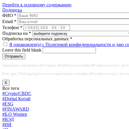
Перейти к основному содержанию
Подписка
ФИО
*
Email
*
Телефон
*
Подписка на
*
Обработка персональных данных
*
Я ознакомлен(а) с Политикой конфиденциальности и даю с
Leave this field blank
Банковское обозрение (Б.О принт, BestPractice-онлайн (40 кейсов в год) + дос
FinLegal ( FinLegal (раз в полугодие) принт и онлайн (60 кейсов в год) + дос
X
Все теги
#Crypto/CBDC
#Digital Китай
#ESG
#FINAWARD
#Б.О Women
#ВЭД
#ИИ