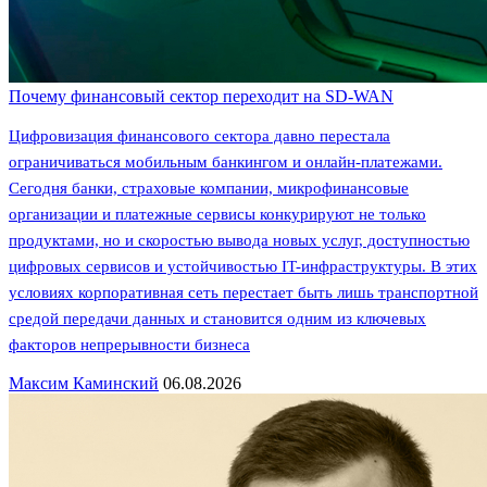
Почему финансовый сектор переходит на SD-WAN
Цифровизация финансового сектора давно перестала
ограничиваться мобильным банкингом и онлайн-платежами.
Сегодня банки, страховые компании, микрофинансовые
организации и платежные сервисы конкурируют не только
продуктами, но и скоростью вывода новых услуг, доступностью
цифровых сервисов и устойчивостью IT-инфраструктуры. В этих
условиях корпоративная сеть перестает быть лишь транспортной
средой передачи данных и становится одним из ключевых
факторов непрерывности бизнеса
Максим Каминский
06.08.2026