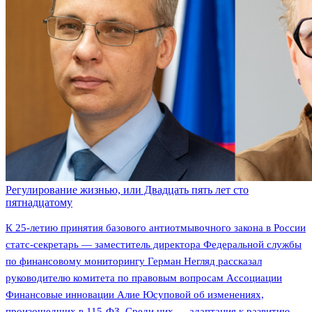
Регулирование жизнью, или Двадцать пять лет сто
пятнадцатому
К 25-летию принятия базового антиотмывочного закона в России
статс-секретарь — заместитель директора Федеральной службы
по финансовому мониторингу Герман Негляд рассказал
руководителю комитета по правовым вопросам Ассоциации
Финансовые инновации Алие Юсуповой об изменениях,
произошедших в 115-ФЗ. Среди них — адаптация к развитию