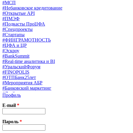
#МСП
#Небанковское кредитование
#Открытые API
#ПМЭФ
#Подкасты ПроЦФА
#Спецпроекты
#Стартапы
#ФИНГРАМОТНОСТЬ
#ЦФА и ЦР
#Эскроу
#BankSummit
#Real-time аналитика и BI
#УральскийФорум
#FINOPOLIS
#ОТПБанк25лет
#Мероприятия АБР
#Банковский маркетинг
#Драйверы страхования
Профиль
#Финконгресс ЦБ
#PB&WM
E-mail
*
#UX/CX
#Экосистемы
X
Пароль
*