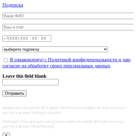
Перейти к основному содержанию
Подписка
ФИО
*
Email
*
Телефон
*
Подписка на
*
Обработка персональных данных
Я ознакомлен(а) с Политикой конфиденциальности и даю
*
согласие на обработку своих персональных данных
Leave this field blank
Банковское обозрение (Б.О принт, BestPractice-онлайн (40 кейсов в год) +
доступ к архиву FinLegal-онлайн)
FinLegal ( FinLegal (раз в полугодие) принт и онлайн (60 кейсов в год) +
доступ к архиву (БанкНадзор)
X