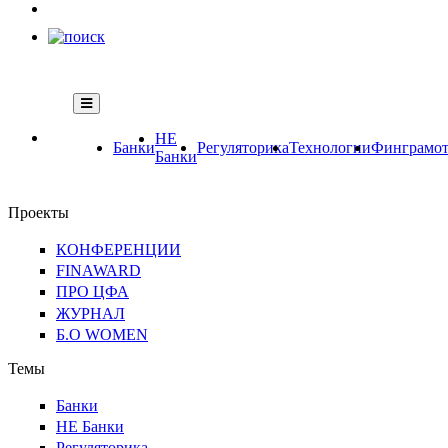
НЕ
Банки
Регуляторика
Технологии
Финграмот
Банки
Проекты
КОНФЕРЕНЦИИ
FINAWARD
ПРО ЦФА
ЖУРНАЛ
Б.О WOMEN
Темы
Банки
НЕ Банки
Регуляторика