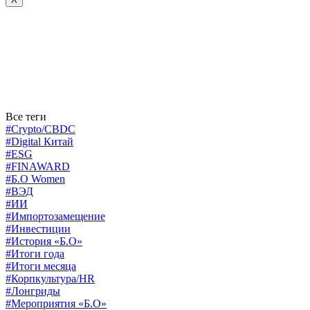
Все теги
#Crypto/CBDC
#Digital Китай
#ESG
#FINAWARD
#Б.О Women
#ВЭД
#ИИ
#Импортозамещение
#Инвестиции
#История «Б.О»
#Итоги года
#Итоги месяца
#Корпкультура/HR
#Лонгриды
#Мероприятия «Б.О»