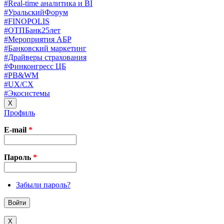
#Real-time аналитика и BI
#УральскийФорум
#FINOPOLIS
#ОТПБанк25лет
#Мероприятия АБР
#Банковский маркетинг
#Драйверы страхования
#Финконгресс ЦБ
#PB&WM
#UX/CX
#Экосистемы
X
Профиль
E-mail
*
Пароль
*
Забыли пароль?
X