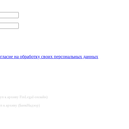
огласие на обработку своих персональных данных
туп к архиву FinLegal-онлайн)
туп к архиву (БанкНадзор)