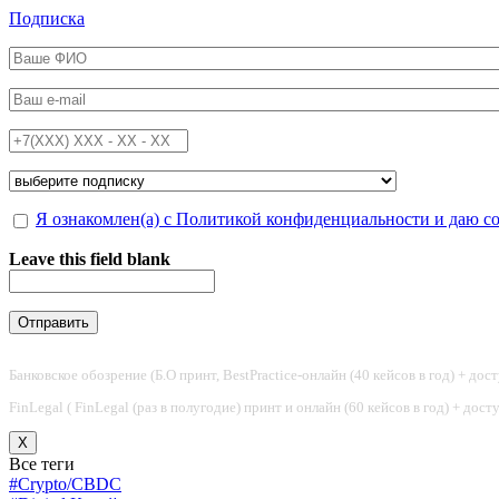
Перейти к основному содержанию
Подписка
ФИО
*
Email
*
Телефон
*
Подписка на
*
Обработка персональных данных
Я ознакомлен(а) с Политикой конфиденциальности и даю с
*
Leave this field blank
Банковское обозрение (Б.О принт, BestPractice-онлайн (40 кейсов в год) + дос
FinLegal ( FinLegal (раз в полугодие) принт и онлайн (60 кейсов в год) + дос
X
Все теги
#Crypto/CBDC