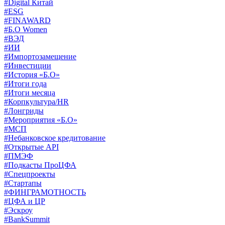
#Digital Китай
#ESG
#FINAWARD
#Б.О Women
#ВЭД
#ИИ
#Импортозамещение
#Инвестиции
#История «Б.О»
#Итоги года
#Итоги месяца
#Корпкультура/HR
#Лонгриды
#Мероприятия «Б.О»
#МСП
#Небанковское кредитование
#Открытые API
#ПМЭФ
#Подкасты ПроЦФА
#Спецпроекты
#Стартапы
#ФИНГРАМОТНОСТЬ
#ЦФА и ЦР
#Эскроу
#BankSummit