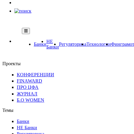
НЕ
Банки
Регуляторика
Технологии
Финграмот
Банки
Проекты
КОНФЕРЕНЦИИ
FINAWARD
ПРО ЦФА
ЖУРНАЛ
Б.О WOMEN
Темы
Банки
НЕ Банки
Регуляторика