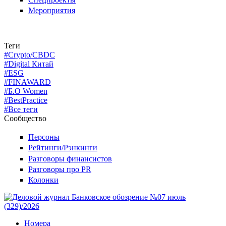
Мероприятия
Теги
#Crypto/CBDC
#Digital Китай
#ESG
#FINAWARD
#Б.О Women
#BestPractice
#Все теги
Сообщество
Персоны
Рейтинги/Рэнкинги
Разговоры финансистов
Разговоры про PR
Колонки
Номера