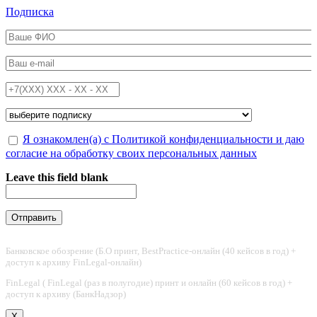
Перейти к основному содержанию
Подписка
ФИО
*
Email
*
Телефон
*
Подписка на
*
Обработка персональных данных
Я ознакомлен(а) с Политикой конфиденциальности и даю
*
согласие на обработку своих персональных данных
Leave this field blank
Банковское обозрение (Б.О принт, BestPractice-онлайн (40 кейсов в год) +
доступ к архиву FinLegal-онлайн)
FinLegal ( FinLegal (раз в полугодие) принт и онлайн (60 кейсов в год) +
доступ к архиву (БанкНадзор)
X