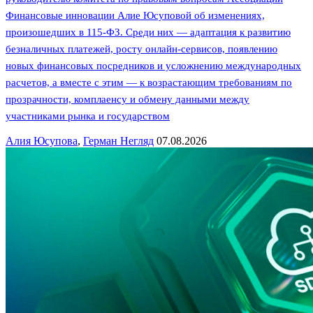
Финансовые инновации Алие Юсуповой об изменениях,
произошедших в 115-ФЗ. Среди них — адаптация к развитию
безналичных платежей, росту онлайн-сервисов, появлению
новых финансовых посредников и усложнению международных
расчетов, а вместе с этим — к возрастающим требованиям по
прозрачности, комплаенсу и обмену данными между
участниками рынка и государством
Алия Юсупова
,
Герман Негляд
07.08.2026