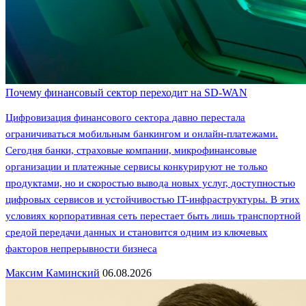
Почему финансовый сектор переходит на SD-WAN
Цифровизация финансового сектора давно перестала
ограничиваться мобильным банкингом и онлайн-платежами.
Сегодня банки, страховые компании, микрофинансовые
организации и платежные сервисы конкурируют не только
продуктами, но и скоростью вывода новых услуг, доступностью
цифровых сервисов и устойчивостью IT-инфраструктуры. В этих
условиях корпоративная сеть перестает быть лишь транспортной
средой передачи данных и становится одним из ключевых
факторов непрерывности бизнеса
Максим Каминский
06.08.2026