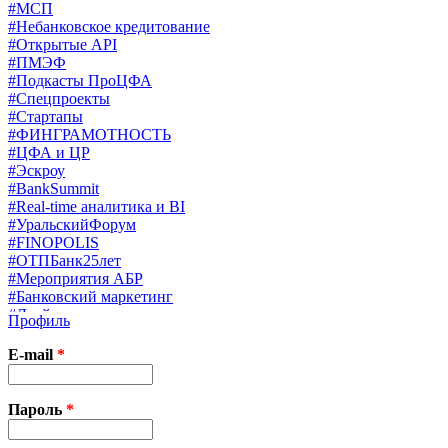
#МСП
#Небанковское кредитование
#Открытые API
#ПМЭФ
#Подкасты ПроЦФА
#Спецпроекты
#Стартапы
#ФИНГРАМОТНОСТЬ
#ЦФА и ЦР
#Эскроу
#BankSummit
#Real-time аналитика и BI
#УральскийФорум
#FINOPOLIS
#ОТПБанк25лет
#Мероприятия АБР
#Банковский маркетинг
#Драйверы страхования
Профиль
#Финконгресс ЦБ
#PB&WM
E-mail
*
#UX/CX
#Экосистемы
X
Пароль
*