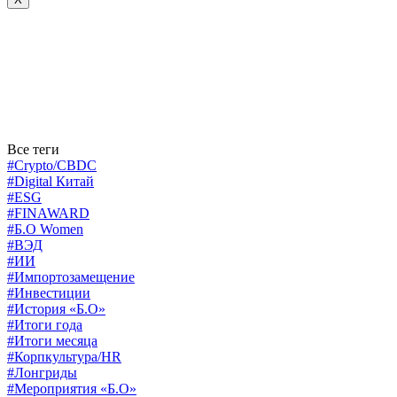
Все теги
#Crypto/CBDC
#Digital Китай
#ESG
#FINAWARD
#Б.О Women
#ВЭД
#ИИ
#Импортозамещение
#Инвестиции
#История «Б.О»
#Итоги года
#Итоги месяца
#Корпкультура/HR
#Лонгриды
#Мероприятия «Б.О»