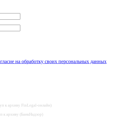
огласие на обработку своих персональных данных
туп к архиву FinLegal-онлайн)
туп к архиву (БанкНадзор)