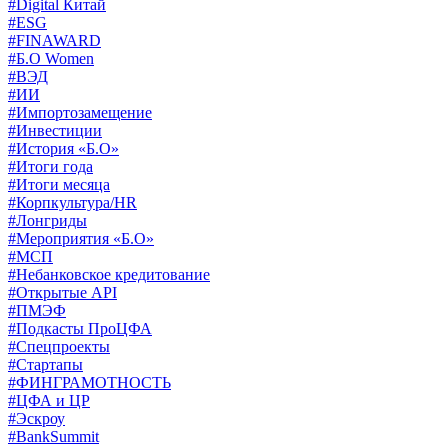
#Digital Китай
#ESG
#FINAWARD
#Б.О Women
#ВЭД
#ИИ
#Импортозамещение
#Инвестиции
#История «Б.О»
#Итоги года
#Итоги месяца
#Корпкультура/HR
#Лонгриды
#Мероприятия «Б.О»
#МСП
#Небанковское кредитование
#Открытые API
#ПМЭФ
#Подкасты ПроЦФА
#Спецпроекты
#Стартапы
#ФИНГРАМОТНОСТЬ
#ЦФА и ЦР
#Эскроу
#BankSummit