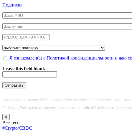
Перейти к основному содержанию
Подписка
ФИО
*
Email
*
Телефон
*
Подписка на
*
Обработка персональных данных
Я ознакомлен(а) с Политикой конфиденциальности и даю с
*
Leave this field blank
Банковское обозрение (Б.О принт, BestPractice-онлайн (40 кейсов в год) + дос
FinLegal ( FinLegal (раз в полугодие) принт и онлайн (60 кейсов в год) + дос
X
Все теги
#Crypto/CBDC