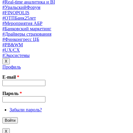
#Real-time аналитика и BI
#УральскийФорум
#FINOPOLIS
#ОТПБанк25лет
#Мероприятия АБР
#Банковский маркетинг
#Драйверы страхования
#Финконгресс ЦБ
#PB&WM
#UX/CX
#Экосистемы
X
Профиль
E-mail
*
Пароль
*
Забыли пароль?
X