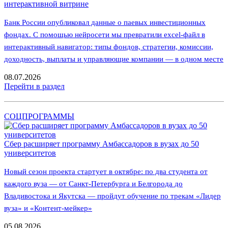
интерактивной витрине
Банк России опубликовал данные о паевых инвестиционных
фондах. С помощью нейросети мы превратили excel-файл в
интерактивный навигатор: типы фондов, стратегии, комиссии,
доходность, выплаты и управляющие компании — в одном месте
08.07.2026
Перейти в раздел
СОЦПРОГРАММЫ
Сбер расширяет программу Амбассадоров в вузах до 50
университетов
Новый сезон проекта стартует в октябре: по два студента от
каждого вуза — от Санкт-Петербурга и Белгорода до
Владивостока и Якутска — пройдут обучение по трекам «Лидер
вуза» и «Контент-мейкер»
05.08.2026