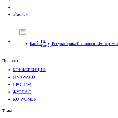
НЕ
Банки
Регуляторика
Технологии
Финграмот
Банки
Проекты
КОНФЕРЕНЦИИ
FINAWARD
ПРО ЦФА
ЖУРНАЛ
Б.О WOMEN
Темы