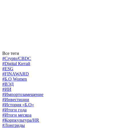
Все теги
#Crypto/CBDC
#Digital Китай
#ESG
#FINAWARD
#Б.О Women
#ВЭД
#ИИ
#Импортозамещение
#Инвестиции
#История «Б.О»
#Итоги года
#Итоги месяца
#Корпкультура/HR
#Лонгриды