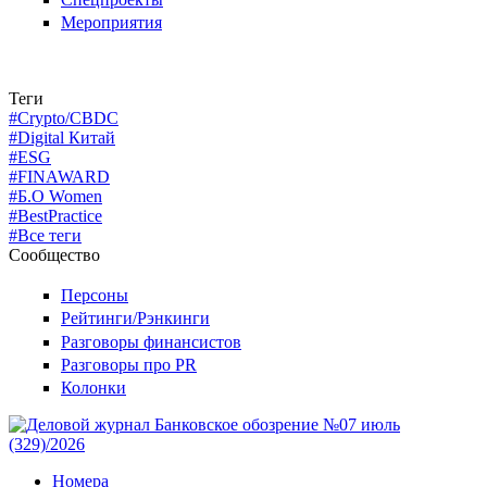
Мероприятия
Теги
#Crypto/CBDC
#Digital Китай
#ESG
#FINAWARD
#Б.О Women
#BestPractice
#Все теги
Сообщество
Персоны
Рейтинги/Рэнкинги
Разговоры финансистов
Разговоры про PR
Колонки
Номера