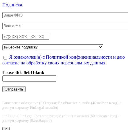
Перейти к основному содержанию
Подписка
ФИО
*
Email
*
Телефон
*
Подписка на
*
Обработка персональных данных
Я ознакомлен(а) с Политикой конфиденциальности и даю
*
согласие на обработку своих персональных данных
Leave this field blank
Банковское обозрение (Б.О принт, BestPractice-онлайн (40 кейсов в год) +
доступ к архиву FinLegal-онлайн)
FinLegal ( FinLegal (раз в полугодие) принт и онлайн (60 кейсов в год) +
доступ к архиву (БанкНадзор)
X