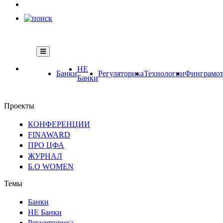
НЕ
Банки
Регуляторика
Технологии
Финграмот
Банки
Проекты
КОНФЕРЕНЦИИ
FINAWARD
ПРО ЦФА
ЖУРНАЛ
Б.О WOMEN
Темы
Банки
НЕ Банки
Регуляторика