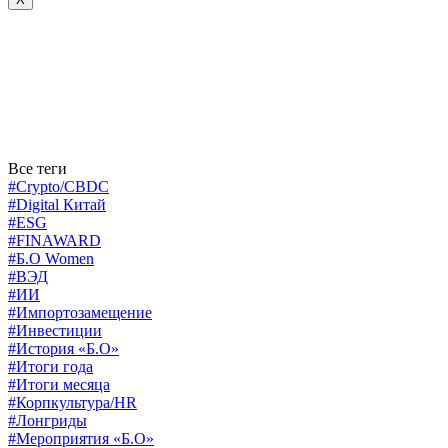
Все теги
#Crypto/CBDC
#Digital Китай
#ESG
#FINAWARD
#Б.О Women
#ВЭД
#ИИ
#Импортозамещение
#Инвестиции
#История «Б.О»
#Итоги года
#Итоги месяца
#Корпкультура/HR
#Лонгриды
#Мероприятия «Б.О»