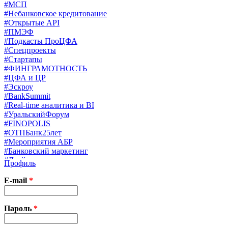
#МСП
#Небанковское кредитование
#Открытые API
#ПМЭФ
#Подкасты ПроЦФА
#Спецпроекты
#Стартапы
#ФИНГРАМОТНОСТЬ
#ЦФА и ЦР
#Эскроу
#BankSummit
#Real-time аналитика и BI
#УральскийФорум
#FINOPOLIS
#ОТПБанк25лет
#Мероприятия АБР
#Банковский маркетинг
#Драйверы страхования
Профиль
#Финконгресс ЦБ
#PB&WM
E-mail
*
#UX/CX
#Экосистемы
X
Пароль
*